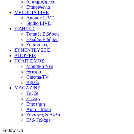
Διαφημιζόμενοι
Επικοινωνία
MELODIA LIVE
Άκουσε LIVE
Studio LIVE
ΕΙΔΗΣΕΙΣ
Τοπικές Ειδήσεις
Ελλάδα Ειδήσεις
Σημαντικές
ΣΥΝΕΝΤΕΥΞΕΙΣ
ΑΠΟΨΕΙΣ
ΠΟΛΙΤΙΣΜΟΣ
Μουσικά Νέα
Θέατρο
Cinema/TV
Βιβλίο
MAGAZINE
Ταξίδι
Ευ Ζην
Επιστήμη
Auto – Moto
Συνταγές & Άλλα
Εδώ Γελάμε
Follow US