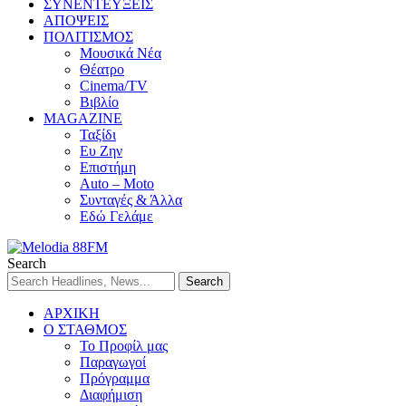
ΣΥΝΕΝΤΕΥΞΕΙΣ
ΑΠΟΨΕΙΣ
ΠΟΛΙΤΙΣΜΟΣ
Μουσικά Νέα
Θέατρο
Cinema/TV
Βιβλίο
MAGAZINE
Ταξίδι
Ευ Ζην
Επιστήμη
Auto – Moto
Συνταγές & Άλλα
Εδώ Γελάμε
Search
ΑΡΧΙΚΗ
Ο ΣΤΑΘΜΟΣ
Το Προφίλ μας
Παραγωγοί
Πρόγραμμα
Διαφήμιση