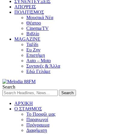
ΣΥΝΕΝΤΕΥΞΕΙΣ
ΑΠΟΨΕΙΣ
ΠΟΛΙΤΙΣΜΟΣ
Μουσικά Νέα
Θέατρο
Cinema/TV
Βιβλίο
MAGAZINE
Ταξίδι
Ευ Ζην
Επιστήμη
Auto – Moto
Συνταγές & Άλλα
Εδώ Γελάμε
Search
ΑΡΧΙΚΗ
Ο ΣΤΑΘΜΟΣ
Το Προφίλ μας
Παραγωγοί
Πρόγραμμα
Διαφήμιση