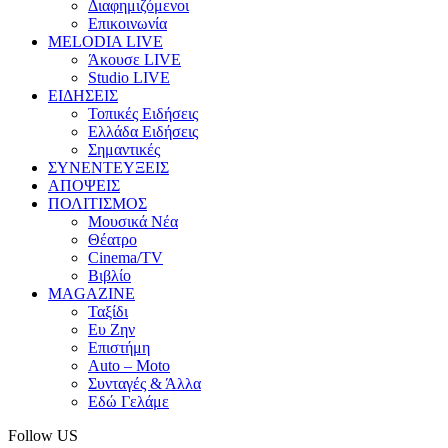
Διαφημιζόμενοι
Επικοινωνία
MELODIA LIVE
Άκουσε LIVE
Studio LIVE
ΕΙΔΗΣΕΙΣ
Τοπικές Ειδήσεις
Ελλάδα Ειδήσεις
Σημαντικές
ΣΥΝΕΝΤΕΥΞΕΙΣ
ΑΠΟΨΕΙΣ
ΠΟΛΙΤΙΣΜΟΣ
Μουσικά Νέα
Θέατρο
Cinema/TV
Βιβλίο
MAGAZINE
Ταξίδι
Ευ Ζην
Επιστήμη
Auto – Moto
Συνταγές & Άλλα
Εδώ Γελάμε
Follow US