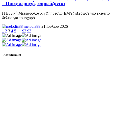
– Ποιες περιοχές επηρεάζονται
Η Εθνική Μετεωρολογική Υπηρεσία (ΕΜΥ) εξέδωσε νέο έκτακτο
δελτίο για το ισχυρό
…
melodia88
21 Ιουλίου 2026
1
2
3
4
5
…
92
93
- Advertisement -