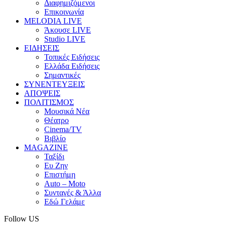
Διαφημιζόμενοι
Επικοινωνία
MELODIA LIVE
Άκουσε LIVE
Studio LIVE
ΕΙΔΗΣΕΙΣ
Τοπικές Ειδήσεις
Ελλάδα Ειδήσεις
Σημαντικές
ΣΥΝΕΝΤΕΥΞΕΙΣ
ΑΠΟΨΕΙΣ
ΠΟΛΙΤΙΣΜΟΣ
Μουσικά Νέα
Θέατρο
Cinema/TV
Βιβλίο
MAGAZINE
Ταξίδι
Ευ Ζην
Επιστήμη
Auto – Moto
Συνταγές & Άλλα
Εδώ Γελάμε
Follow US