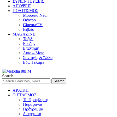
ΣΥΝΕΝΤΕΥΞΕΙΣ
ΑΠΟΨΕΙΣ
ΠΟΛΙΤΙΣΜΟΣ
Μουσικά Νέα
Θέατρο
Cinema/TV
Βιβλίο
MAGAZINE
Ταξίδι
Ευ Ζην
Επιστήμη
Auto – Moto
Συνταγές & Άλλα
Εδώ Γελάμε
Search
ΑΡΧΙΚΗ
Ο ΣΤΑΘΜΟΣ
Το Προφίλ μας
Παραγωγοί
Πρόγραμμα
Διαφήμιση