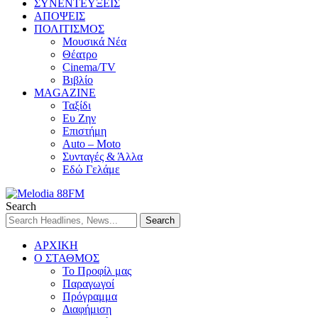
ΣΥΝΕΝΤΕΥΞΕΙΣ
ΑΠΟΨΕΙΣ
ΠΟΛΙΤΙΣΜΟΣ
Μουσικά Νέα
Θέατρο
Cinema/TV
Βιβλίο
MAGAZINE
Ταξίδι
Ευ Ζην
Επιστήμη
Auto – Moto
Συνταγές & Άλλα
Εδώ Γελάμε
Search
ΑΡΧΙΚΗ
Ο ΣΤΑΘΜΟΣ
Το Προφίλ μας
Παραγωγοί
Πρόγραμμα
Διαφήμιση