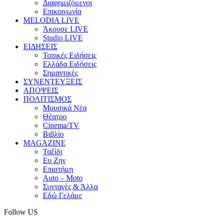
Διαφημιζόμενοι
Επικοινωνία
MELODIA LIVE
Άκουσε LIVE
Studio LIVE
ΕΙΔΗΣΕΙΣ
Τοπικές Ειδήσεις
Ελλάδα Ειδήσεις
Σημαντικές
ΣΥΝΕΝΤΕΥΞΕΙΣ
ΑΠΟΨΕΙΣ
ΠΟΛΙΤΙΣΜΟΣ
Μουσικά Νέα
Θέατρο
Cinema/TV
Βιβλίο
MAGAZINE
Ταξίδι
Ευ Ζην
Επιστήμη
Auto – Moto
Συνταγές & Άλλα
Εδώ Γελάμε
Follow US