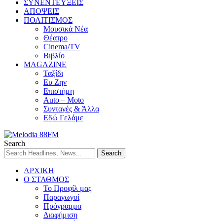
ΣΥΝΕΝΤΕΥΞΕΙΣ
ΑΠΟΨΕΙΣ
ΠΟΛΙΤΙΣΜΟΣ
Μουσικά Νέα
Θέατρο
Cinema/TV
Βιβλίο
MAGAZINE
Ταξίδι
Ευ Ζην
Επιστήμη
Auto – Moto
Συνταγές & Άλλα
Εδώ Γελάμε
Search
ΑΡΧΙΚΗ
Ο ΣΤΑΘΜΟΣ
Το Προφίλ μας
Παραγωγοί
Πρόγραμμα
Διαφήμιση