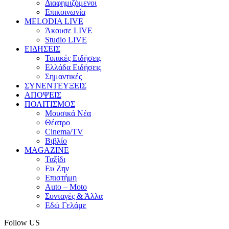
Διαφημιζόμενοι
Επικοινωνία
MELODIA LIVE
Άκουσε LIVE
Studio LIVE
ΕΙΔΗΣΕΙΣ
Τοπικές Ειδήσεις
Ελλάδα Ειδήσεις
Σημαντικές
ΣΥΝΕΝΤΕΥΞΕΙΣ
ΑΠΟΨΕΙΣ
ΠΟΛΙΤΙΣΜΟΣ
Μουσικά Νέα
Θέατρο
Cinema/TV
Βιβλίο
MAGAZINE
Ταξίδι
Ευ Ζην
Επιστήμη
Auto – Moto
Συνταγές & Άλλα
Εδώ Γελάμε
Follow US