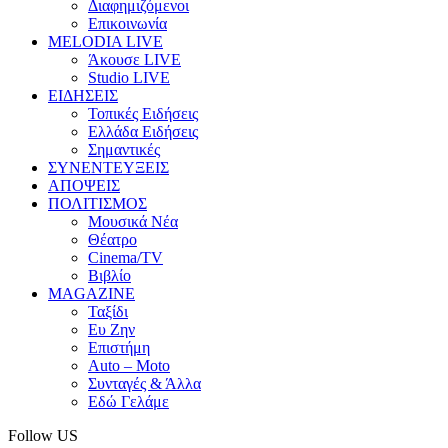
Διαφημιζόμενοι
Επικοινωνία
MELODIA LIVE
Άκουσε LIVE
Studio LIVE
ΕΙΔΗΣΕΙΣ
Τοπικές Ειδήσεις
Ελλάδα Ειδήσεις
Σημαντικές
ΣΥΝΕΝΤΕΥΞΕΙΣ
ΑΠΟΨΕΙΣ
ΠΟΛΙΤΙΣΜΟΣ
Μουσικά Νέα
Θέατρο
Cinema/TV
Βιβλίο
MAGAZINE
Ταξίδι
Ευ Ζην
Επιστήμη
Auto – Moto
Συνταγές & Άλλα
Εδώ Γελάμε
Follow US