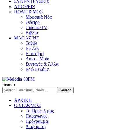
ΣΥΝΕΝΤΕΥΞΕΙΣ
ΑΠΟΨΕΙΣ
ΠΟΛΙΤΙΣΜΟΣ
Μουσικά Νέα
Θέατρο
Cinema/TV
Βιβλίο
MAGAZINE
Ταξίδι
Ευ Ζην
Επιστήμη
Auto – Moto
Συνταγές & Άλλα
Εδώ Γελάμε
Search
ΑΡΧΙΚΗ
Ο ΣΤΑΘΜΟΣ
Το Προφίλ μας
Παραγωγοί
Πρόγραμμα
Διαφήμιση