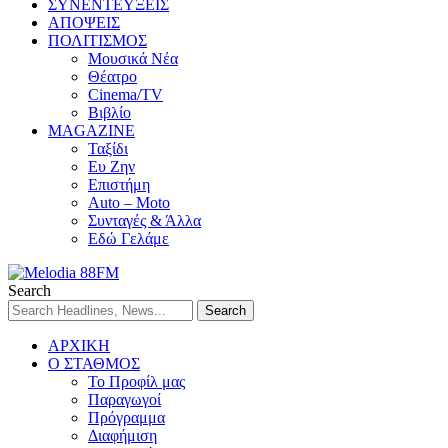
ΣΥΝΕΝΤΕΥΞΕΙΣ
ΑΠΟΨΕΙΣ
ΠΟΛΙΤΙΣΜΟΣ
Μουσικά Νέα
Θέατρο
Cinema/TV
Βιβλίο
MAGAZINE
Ταξίδι
Ευ Ζην
Επιστήμη
Auto – Moto
Συνταγές & Άλλα
Εδώ Γελάμε
Search
ΑΡΧΙΚΗ
Ο ΣΤΑΘΜΟΣ
Το Προφίλ μας
Παραγωγοί
Πρόγραμμα
Διαφήμιση