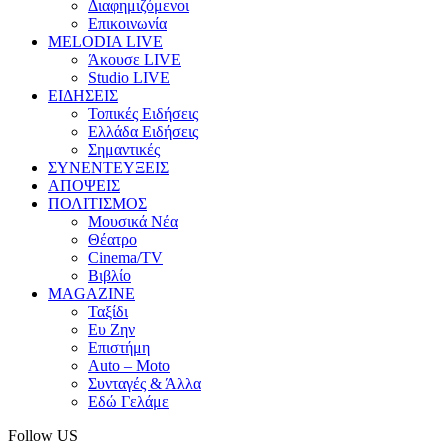
Διαφημιζόμενοι
Επικοινωνία
MELODIA LIVE
Άκουσε LIVE
Studio LIVE
ΕΙΔΗΣΕΙΣ
Τοπικές Ειδήσεις
Ελλάδα Ειδήσεις
Σημαντικές
ΣΥΝΕΝΤΕΥΞΕΙΣ
ΑΠΟΨΕΙΣ
ΠΟΛΙΤΙΣΜΟΣ
Μουσικά Νέα
Θέατρο
Cinema/TV
Βιβλίο
MAGAZINE
Ταξίδι
Ευ Ζην
Επιστήμη
Auto – Moto
Συνταγές & Άλλα
Εδώ Γελάμε
Follow US