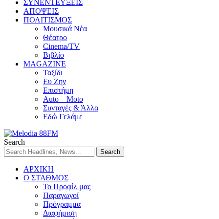
ΣΥΝΕΝΤΕΥΞΕΙΣ
ΑΠΟΨΕΙΣ
ΠΟΛΙΤΙΣΜΟΣ
Μουσικά Νέα
Θέατρο
Cinema/TV
Βιβλίο
MAGAZINE
Ταξίδι
Ευ Ζην
Επιστήμη
Auto – Moto
Συνταγές & Άλλα
Εδώ Γελάμε
Search
ΑΡΧΙΚΗ
Ο ΣΤΑΘΜΟΣ
Το Προφίλ μας
Παραγωγοί
Πρόγραμμα
Διαφήμιση