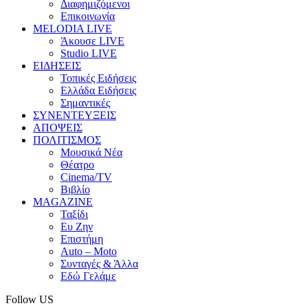
Διαφημιζόμενοι
Επικοινωνία
MELODIA LIVE
Άκουσε LIVE
Studio LIVE
ΕΙΔΗΣΕΙΣ
Τοπικές Ειδήσεις
Ελλάδα Ειδήσεις
Σημαντικές
ΣΥΝΕΝΤΕΥΞΕΙΣ
ΑΠΟΨΕΙΣ
ΠΟΛΙΤΙΣΜΟΣ
Μουσικά Νέα
Θέατρο
Cinema/TV
Βιβλίο
MAGAZINE
Ταξίδι
Ευ Ζην
Επιστήμη
Auto – Moto
Συνταγές & Άλλα
Εδώ Γελάμε
Follow US