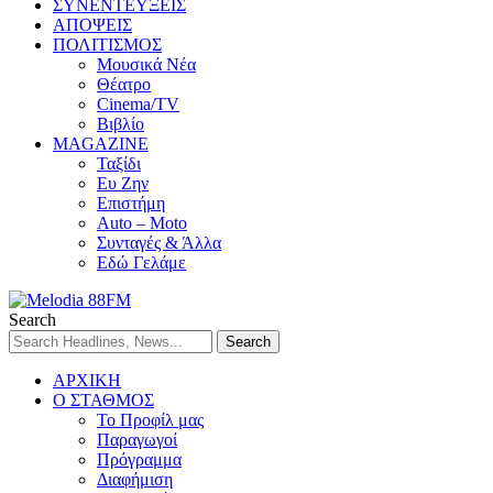
ΣΥΝΕΝΤΕΥΞΕΙΣ
ΑΠΟΨΕΙΣ
ΠΟΛΙΤΙΣΜΟΣ
Μουσικά Νέα
Θέατρο
Cinema/TV
Βιβλίο
MAGAZINE
Ταξίδι
Ευ Ζην
Επιστήμη
Auto – Moto
Συνταγές & Άλλα
Εδώ Γελάμε
Search
ΑΡΧΙΚΗ
Ο ΣΤΑΘΜΟΣ
Το Προφίλ μας
Παραγωγοί
Πρόγραμμα
Διαφήμιση