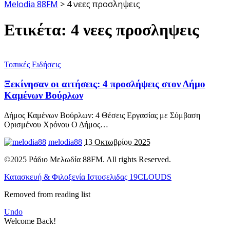
Melodia 88FM
>
4 νεες προσληψεις
Ετικέτα:
4 νεες προσληψεις
Τοπικές Ειδήσεις
Ξεκίνησαν οι αιτήσεις: 4 προσλήψεις στον Δήμο
Καμένων Βούρλων
Δήμος Καμένων Βούρλων: 4 Θέσεις Εργασίας με Σύμβαση
Ορισμένου Χρόνου Ο Δήμος
…
melodia88
13 Οκτωβρίου 2025
©2025 Ράδιο Μελωδία 88FM. All rights Reserved.
Κατασκευή & Φιλοξενία Ιστοσελιδας 19CLOUDS
Removed from reading list
Undo
Welcome Back!