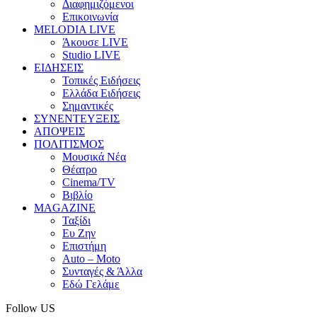
Διαφημιζόμενοι
Επικοινωνία
MELODIA LIVE
Άκουσε LIVE
Studio LIVE
ΕΙΔΗΣΕΙΣ
Τοπικές Ειδήσεις
Ελλάδα Ειδήσεις
Σημαντικές
ΣΥΝΕΝΤΕΥΞΕΙΣ
ΑΠΟΨΕΙΣ
ΠΟΛΙΤΙΣΜΟΣ
Μουσικά Νέα
Θέατρο
Cinema/TV
Βιβλίο
MAGAZINE
Ταξίδι
Ευ Ζην
Επιστήμη
Auto – Moto
Συνταγές & Άλλα
Εδώ Γελάμε
Follow US