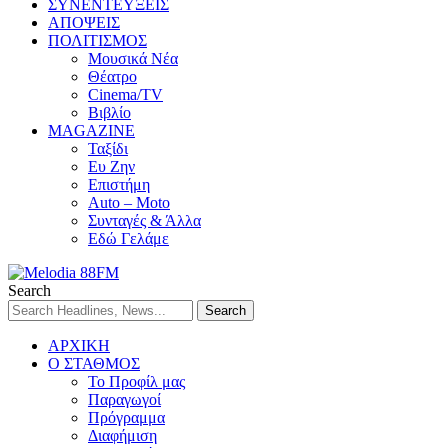
ΣΥΝΕΝΤΕΥΞΕΙΣ
ΑΠΟΨΕΙΣ
ΠΟΛΙΤΙΣΜΟΣ
Μουσικά Νέα
Θέατρο
Cinema/TV
Βιβλίο
MAGAZINE
Ταξίδι
Ευ Ζην
Επιστήμη
Auto – Moto
Συνταγές & Άλλα
Εδώ Γελάμε
Search
ΑΡΧΙΚΗ
Ο ΣΤΑΘΜΟΣ
Το Προφίλ μας
Παραγωγοί
Πρόγραμμα
Διαφήμιση