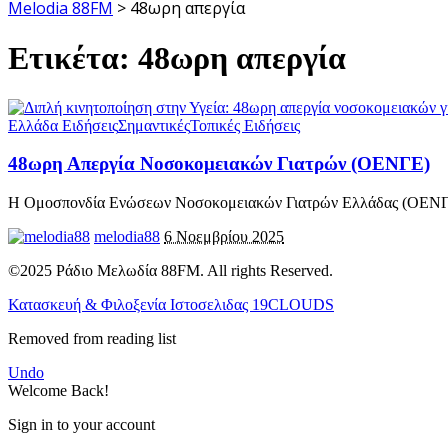
Melodia 88FM
>
48ωρη απεργία
Ετικέτα:
48ωρη απεργία
Ελλάδα Ειδήσεις
Σημαντικές
Τοπικές Ειδήσεις
48ωρη Απεργία Νοσοκομειακών Γιατρών (ΟΕΝΓΕ)
Η Ομοσπονδία Ενώσεων Νοσοκομειακών Γιατρών Ελλάδας (ΟΕΝΓΕ)
melodia88
6 Νοεμβρίου 2025
©2025 Ράδιο Μελωδία 88FM. All rights Reserved.
Κατασκευή & Φιλοξενία Ιστοσελιδας 19CLOUDS
Removed from reading list
Undo
Welcome Back!
Sign in to your account