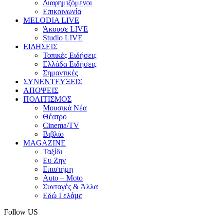
Διαφημιζόμενοι
Επικοινωνία
MELODIA LIVE
Άκουσε LIVE
Studio LIVE
ΕΙΔΗΣΕΙΣ
Τοπικές Ειδήσεις
Ελλάδα Ειδήσεις
Σημαντικές
ΣΥΝΕΝΤΕΥΞΕΙΣ
ΑΠΟΨΕΙΣ
ΠΟΛΙΤΙΣΜΟΣ
Μουσικά Νέα
Θέατρο
Cinema/TV
Βιβλίο
MAGAZINE
Ταξίδι
Ευ Ζην
Επιστήμη
Auto – Moto
Συνταγές & Άλλα
Εδώ Γελάμε
Follow US