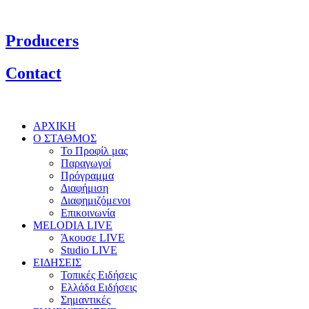
Producers
Contact
ΑΡΧΙΚΗ
Ο ΣΤΑΘΜΟΣ
Το Προφίλ μας
Παραγωγοί
Πρόγραμμα
Διαφήμιση
Διαφημιζόμενοι
Επικοινωνία
MELODIA LIVE
Άκουσε LIVE
Studio LIVE
ΕΙΔΗΣΕΙΣ
Τοπικές Ειδήσεις
Ελλάδα Ειδήσεις
Σημαντικές