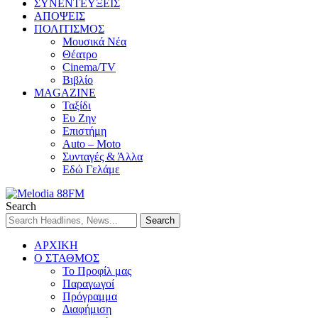
ΣΥΝΕΝΤΕΥΞΕΙΣ
ΑΠΟΨΕΙΣ
ΠΟΛΙΤΙΣΜΟΣ
Μουσικά Νέα
Θέατρο
Cinema/TV
Βιβλίο
MAGAZINE
Ταξίδι
Ευ Ζην
Επιστήμη
Auto – Moto
Συνταγές & Άλλα
Εδώ Γελάμε
Search
ΑΡΧΙΚΗ
Ο ΣΤΑΘΜΟΣ
Το Προφίλ μας
Παραγωγοί
Πρόγραμμα
Διαφήμιση