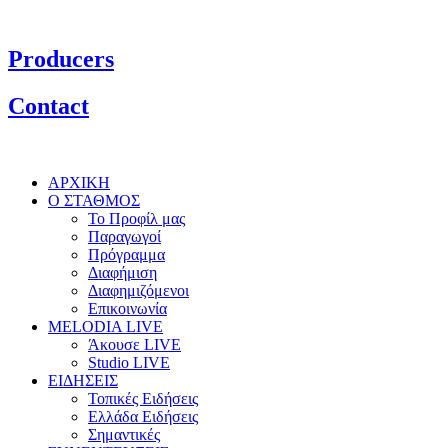
Producers
Contact
ΑΡΧΙΚΗ
Ο ΣΤΑΘΜΟΣ
Το Προφίλ μας
Παραγωγοί
Πρόγραμμα
Διαφήμιση
Διαφημιζόμενοι
Επικοινωνία
MELODIA LIVE
Άκουσε LIVE
Studio LIVE
ΕΙΔΗΣΕΙΣ
Τοπικές Ειδήσεις
Ελλάδα Ειδήσεις
Σημαντικές