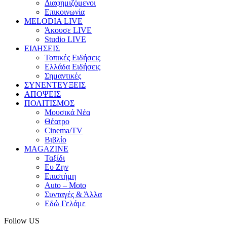
Διαφημιζόμενοι
Επικοινωνία
MELODIA LIVE
Άκουσε LIVE
Studio LIVE
ΕΙΔΗΣΕΙΣ
Τοπικές Ειδήσεις
Ελλάδα Ειδήσεις
Σημαντικές
ΣΥΝΕΝΤΕΥΞΕΙΣ
ΑΠΟΨΕΙΣ
ΠΟΛΙΤΙΣΜΟΣ
Μουσικά Νέα
Θέατρο
Cinema/TV
Βιβλίο
MAGAZINE
Ταξίδι
Ευ Ζην
Επιστήμη
Auto – Moto
Συνταγές & Άλλα
Εδώ Γελάμε
Follow US