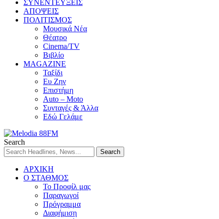
ΣΥΝΕΝΤΕΥΞΕΙΣ
ΑΠΟΨΕΙΣ
ΠΟΛΙΤΙΣΜΟΣ
Μουσικά Νέα
Θέατρο
Cinema/TV
Βιβλίο
MAGAZINE
Ταξίδι
Ευ Ζην
Επιστήμη
Auto – Moto
Συνταγές & Άλλα
Εδώ Γελάμε
Search
ΑΡΧΙΚΗ
Ο ΣΤΑΘΜΟΣ
Το Προφίλ μας
Παραγωγοί
Πρόγραμμα
Διαφήμιση