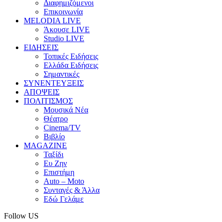
Διαφημιζόμενοι
Επικοινωνία
MELODIA LIVE
Άκουσε LIVE
Studio LIVE
ΕΙΔΗΣΕΙΣ
Τοπικές Ειδήσεις
Ελλάδα Ειδήσεις
Σημαντικές
ΣΥΝΕΝΤΕΥΞΕΙΣ
ΑΠΟΨΕΙΣ
ΠΟΛΙΤΙΣΜΟΣ
Μουσικά Νέα
Θέατρο
Cinema/TV
Βιβλίο
MAGAZINE
Ταξίδι
Ευ Ζην
Επιστήμη
Auto – Moto
Συνταγές & Άλλα
Εδώ Γελάμε
Follow US