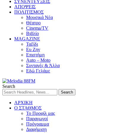
ΣΥΝΕΝΤΕΥΞΕΙΣ
ΑΠΟΨΕΙΣ
ΠΟΛΙΤΙΣΜΟΣ
Μουσικά Νέα
Θέατρο
Cinema/TV
Βιβλίο
MAGAZINE
Ταξίδι
Ευ Ζην
Επιστήμη
Auto – Moto
Συνταγές & Άλλα
Εδώ Γελάμε
Search
ΑΡΧΙΚΗ
Ο ΣΤΑΘΜΟΣ
Το Προφίλ μας
Παραγωγοί
Πρόγραμμα
Διαφήμιση