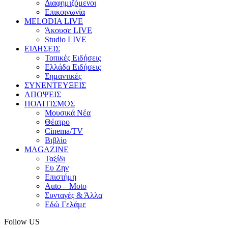
Διαφημιζόμενοι
Επικοινωνία
MELODIA LIVE
Άκουσε LIVE
Studio LIVE
ΕΙΔΗΣΕΙΣ
Τοπικές Ειδήσεις
Ελλάδα Ειδήσεις
Σημαντικές
ΣΥΝΕΝΤΕΥΞΕΙΣ
ΑΠΟΨΕΙΣ
ΠΟΛΙΤΙΣΜΟΣ
Μουσικά Νέα
Θέατρο
Cinema/TV
Βιβλίο
MAGAZINE
Ταξίδι
Ευ Ζην
Επιστήμη
Auto – Moto
Συνταγές & Άλλα
Εδώ Γελάμε
Follow US