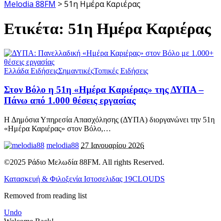
Melodia 88FM
>
51η Ημέρα Καριέρας
Ετικέτα:
51η Ημέρα Καριέρας
Ελλάδα Ειδήσεις
Σημαντικές
Τοπικές Ειδήσεις
Στον Βόλο η 51η «Ημέρα Καριέρας» της ΔΥΠΑ –
Πάνω από 1.000 θέσεις εργασίας
Η Δημόσια Υπηρεσία Απασχόλησης (ΔΥΠΑ) διοργανώνει την 51η
«Ημέρα Καριέρας» στον Βόλο,
…
melodia88
27 Ιανουαρίου 2026
©2025 Ράδιο Μελωδία 88FM. All rights Reserved.
Κατασκευή & Φιλοξενία Ιστοσελιδας 19CLOUDS
Removed from reading list
Undo