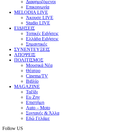
Διαφημιζόμενοι
Επικοινωνία
MELODIA LIVE
Άκουσε LIVE
Studio LIVE
ΕΙΔΗΣΕΙΣ
Τοπικές Ειδήσεις
Ελλάδα Ειδήσεις
Σημαντικές
ΣΥΝΕΝΤΕΥΞΕΙΣ
ΑΠΟΨΕΙΣ
ΠΟΛΙΤΙΣΜΟΣ
Μουσικά Νέα
Θέατρο
Cinema/TV
Βιβλίο
MAGAZINE
Ταξίδι
Ευ Ζην
Επιστήμη
Auto – Moto
Συνταγές & Άλλα
Εδώ Γελάμε
Follow US