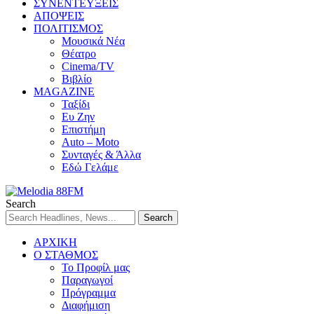
ΣΥΝΕΝΤΕΥΞΕΙΣ
ΑΠΟΨΕΙΣ
ΠΟΛΙΤΙΣΜΟΣ
Μουσικά Νέα
Θέατρο
Cinema/TV
Βιβλίο
MAGAZINE
Ταξίδι
Ευ Ζην
Επιστήμη
Auto – Moto
Συνταγές & Άλλα
Εδώ Γελάμε
Search
ΑΡΧΙΚΗ
Ο ΣΤΑΘΜΟΣ
Το Προφίλ μας
Παραγωγοί
Πρόγραμμα
Διαφήμιση