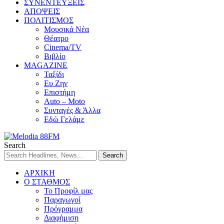
ΣΥΝΕΝΤΕΥΞΕΙΣ
ΑΠΟΨΕΙΣ
ΠΟΛΙΤΙΣΜΟΣ
Μουσικά Νέα
Θέατρο
Cinema/TV
Βιβλίο
MAGAZINE
Ταξίδι
Ευ Ζην
Επιστήμη
Auto – Moto
Συνταγές & Άλλα
Εδώ Γελάμε
Search
ΑΡΧΙΚΗ
Ο ΣΤΑΘΜΟΣ
Το Προφίλ μας
Παραγωγοί
Πρόγραμμα
Διαφήμιση