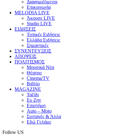
Διαφημιζόμενοι
Επικοινωνία
MELODIA LIVE
Άκουσε LIVE
Studio LIVE
ΕΙΔΗΣΕΙΣ
Τοπικές Ειδήσεις
Ελλάδα Ειδήσεις
Σημαντικές
ΣΥΝΕΝΤΕΥΞΕΙΣ
ΑΠΟΨΕΙΣ
ΠΟΛΙΤΙΣΜΟΣ
Μουσικά Νέα
Θέατρο
Cinema/TV
Βιβλίο
MAGAZINE
Ταξίδι
Ευ Ζην
Επιστήμη
Auto – Moto
Συνταγές & Άλλα
Εδώ Γελάμε
Follow US