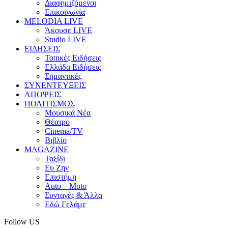
Διαφημιζόμενοι
Επικοινωνία
MELODIA LIVE
Άκουσε LIVE
Studio LIVE
ΕΙΔΗΣΕΙΣ
Τοπικές Ειδήσεις
Ελλάδα Ειδήσεις
Σημαντικές
ΣΥΝΕΝΤΕΥΞΕΙΣ
ΑΠΟΨΕΙΣ
ΠΟΛΙΤΙΣΜΟΣ
Μουσικά Νέα
Θέατρο
Cinema/TV
Βιβλίο
MAGAZINE
Ταξίδι
Ευ Ζην
Επιστήμη
Auto – Moto
Συνταγές & Άλλα
Εδώ Γελάμε
Follow US