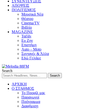
ΣΥΝΕΝΤΕΥΞΕΙΣ
ΑΠΟΨΕΙΣ
ΠΟΛΙΤΙΣΜΟΣ
Μουσικά Νέα
Θέατρο
Cinema/TV
Βιβλίο
MAGAZINE
Ταξίδι
Ευ Ζην
Επιστήμη
Auto – Moto
Συνταγές & Άλλα
Εδώ Γελάμε
Search
ΑΡΧΙΚΗ
Ο ΣΤΑΘΜΟΣ
Το Προφίλ μας
Παραγωγοί
Πρόγραμμα
Διαφήμιση