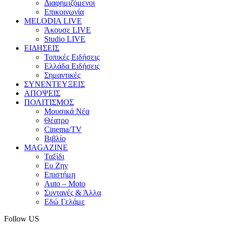
Διαφημιζόμενοι
Επικοινωνία
MELODIA LIVE
Άκουσε LIVE
Studio LIVE
ΕΙΔΗΣΕΙΣ
Τοπικές Ειδήσεις
Ελλάδα Ειδήσεις
Σημαντικές
ΣΥΝΕΝΤΕΥΞΕΙΣ
ΑΠΟΨΕΙΣ
ΠΟΛΙΤΙΣΜΟΣ
Μουσικά Νέα
Θέατρο
Cinema/TV
Βιβλίο
MAGAZINE
Ταξίδι
Ευ Ζην
Επιστήμη
Auto – Moto
Συνταγές & Άλλα
Εδώ Γελάμε
Follow US