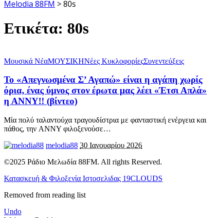
Melodia 88FM
>
80s
Ετικέτα:
80s
Μουσικά Νέα
ΜΟΥΣΙΚΗ
Νέες Κυκλοφορίες
Συνεντεύξεις
Το «Απεγνωσμένα Σ’ Αγαπώ» είναι η αγάπη χωρίς
όρια, ένας ύμνος στον έρωτα μας λέει «Έτσι Απλά»
η ΑΝΝΥ!! (βίντεο)
Μία πολύ ταλαντούχα τραγουδίστρια με φανταστική ενέργεια και
πάθος, την ANNY φιλοξενούσε
…
melodia88
30 Ιανουαρίου 2026
©2025 Ράδιο Μελωδία 88FM. All rights Reserved.
Κατασκευή & Φιλοξενία Ιστοσελιδας 19CLOUDS
Removed from reading list
Undo