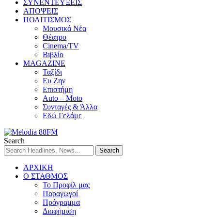
ΣΥΝΕΝΤΕΥΞΕΙΣ
ΑΠΟΨΕΙΣ
ΠΟΛΙΤΙΣΜΟΣ
Μουσικά Νέα
Θέατρο
Cinema/TV
Βιβλίο
MAGAZINE
Ταξίδι
Ευ Ζην
Επιστήμη
Auto – Moto
Συνταγές & Άλλα
Εδώ Γελάμε
Search
ΑΡΧΙΚΗ
Ο ΣΤΑΘΜΟΣ
Το Προφίλ μας
Παραγωγοί
Πρόγραμμα
Διαφήμιση