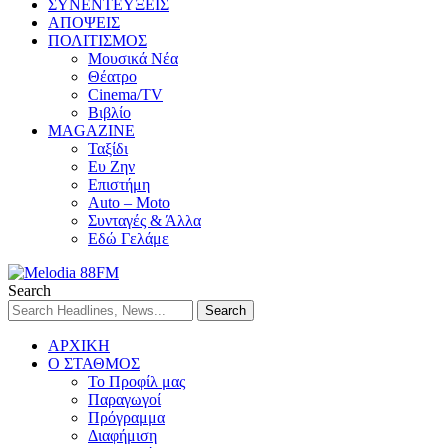
ΣΥΝΕΝΤΕΥΞΕΙΣ
ΑΠΟΨΕΙΣ
ΠΟΛΙΤΙΣΜΟΣ
Μουσικά Νέα
Θέατρο
Cinema/TV
Βιβλίο
MAGAZINE
Ταξίδι
Ευ Ζην
Επιστήμη
Auto – Moto
Συνταγές & Άλλα
Εδώ Γελάμε
Search
ΑΡΧΙΚΗ
Ο ΣΤΑΘΜΟΣ
Το Προφίλ μας
Παραγωγοί
Πρόγραμμα
Διαφήμιση