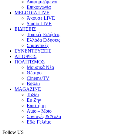
Διαφημιζόμενοι
Επικοινωνία
MELODIA LIVE
Άκουσε LIVE
Studio LIVE
ΕΙΔΗΣΕΙΣ
Τοπικές Ειδήσεις
Ελλάδα Ειδήσεις
Σημαντικές
ΣΥΝΕΝΤΕΥΞΕΙΣ
ΑΠΟΨΕΙΣ
ΠΟΛΙΤΙΣΜΟΣ
Μουσικά Νέα
Θέατρο
Cinema/TV
Βιβλίο
MAGAZINE
Ταξίδι
Ευ Ζην
Επιστήμη
Auto – Moto
Συνταγές & Άλλα
Εδώ Γελάμε
Follow US