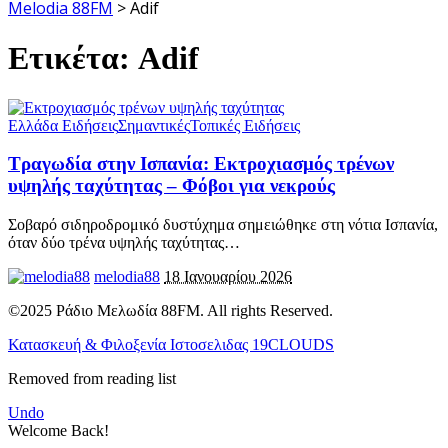
Melodia 88FM
>
Adif
Ετικέτα:
Adif
Ελλάδα Ειδήσεις
Σημαντικές
Τοπικές Ειδήσεις
Τραγωδία στην Ισπανία: Εκτροχιασμός τρένων
υψηλής ταχύτητας – Φόβοι για νεκρούς
Σοβαρό σιδηροδρομικό δυστύχημα σημειώθηκε στη νότια Ισπανία,
όταν δύο τρένα υψηλής ταχύτητας
…
melodia88
18 Ιανουαρίου 2026
©2025 Ράδιο Μελωδία 88FM. All rights Reserved.
Κατασκευή & Φιλοξενία Ιστοσελιδας 19CLOUDS
Removed from reading list
Undo
Welcome Back!