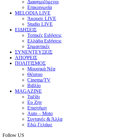
Διαφημιζόμενοι
Επικοινωνία
MELODIA LIVE
Άκουσε LIVE
Studio LIVE
ΕΙΔΗΣΕΙΣ
Τοπικές Ειδήσεις
Ελλάδα Ειδήσεις
Σημαντικές
ΣΥΝΕΝΤΕΥΞΕΙΣ
ΑΠΟΨΕΙΣ
ΠΟΛΙΤΙΣΜΟΣ
Μουσικά Νέα
Θέατρο
Cinema/TV
Βιβλίο
MAGAZINE
Ταξίδι
Ευ Ζην
Επιστήμη
Auto – Moto
Συνταγές & Άλλα
Εδώ Γελάμε
Follow US