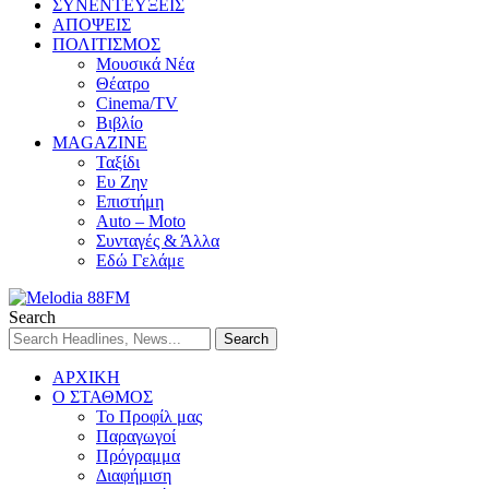
ΣΥΝΕΝΤΕΥΞΕΙΣ
ΑΠΟΨΕΙΣ
ΠΟΛΙΤΙΣΜΟΣ
Μουσικά Νέα
Θέατρο
Cinema/TV
Βιβλίο
MAGAZINE
Ταξίδι
Ευ Ζην
Επιστήμη
Auto – Moto
Συνταγές & Άλλα
Εδώ Γελάμε
Search
ΑΡΧΙΚΗ
Ο ΣΤΑΘΜΟΣ
Το Προφίλ μας
Παραγωγοί
Πρόγραμμα
Διαφήμιση