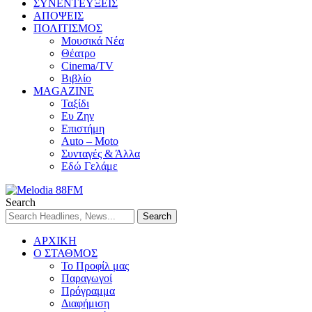
ΣΥΝΕΝΤΕΥΞΕΙΣ
ΑΠΟΨΕΙΣ
ΠΟΛΙΤΙΣΜΟΣ
Μουσικά Νέα
Θέατρο
Cinema/TV
Βιβλίο
MAGAZINE
Ταξίδι
Ευ Ζην
Επιστήμη
Auto – Moto
Συνταγές & Άλλα
Εδώ Γελάμε
Search
ΑΡΧΙΚΗ
Ο ΣΤΑΘΜΟΣ
Το Προφίλ μας
Παραγωγοί
Πρόγραμμα
Διαφήμιση