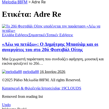
Melodia 88FM
>
Adre Re
Ετικέτα:
Adre Re
Ελλάδα Ειδήσεις
Σημαντικές
Τοπικές Ειδήσεις
«Λέω να πετάξω»: Ο Δημήτρης Μπασλάμ και οι
συνεργάτες του στο 20ό Φεστιβάλ Οίτης
Μια ξεχωριστή παράσταση που συνδυάζει αφήγηση, μουσική και
εικόνα φιλοξενεί το 20ό
…
melodia88
16 Ιουνίου 2026
©2025 Ράδιο Μελωδία 88FM. All rights Reserved.
Κατασκευή & Φιλοξενία Ιστοσελιδας 19CLOUDS
Removed from reading list
Undo