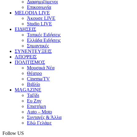
Διαφημιζόμενοι
Επικοινωνία
MELODIA LIVE
Άκουσε LIVE
Studio LIVE
ΕΙΔΗΣΕΙΣ
Τοπικές Ειδήσεις
Ελλάδα Ειδήσεις
Σημαντικές
ΣΥΝΕΝΤΕΥΞΕΙΣ
ΑΠΟΨΕΙΣ
ΠΟΛΙΤΙΣΜΟΣ
Μουσικά Νέα
Θέατρο
Cinema/TV
Βιβλίο
MAGAZINE
Ταξίδι
Ευ Ζην
Επιστήμη
Auto – Moto
Συνταγές & Άλλα
Εδώ Γελάμε
Follow US