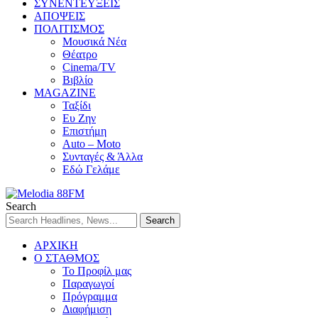
ΣΥΝΕΝΤΕΥΞΕΙΣ
ΑΠΟΨΕΙΣ
ΠΟΛΙΤΙΣΜΟΣ
Μουσικά Νέα
Θέατρο
Cinema/TV
Βιβλίο
MAGAZINE
Ταξίδι
Ευ Ζην
Επιστήμη
Auto – Moto
Συνταγές & Άλλα
Εδώ Γελάμε
Search
ΑΡΧΙΚΗ
Ο ΣΤΑΘΜΟΣ
Το Προφίλ μας
Παραγωγοί
Πρόγραμμα
Διαφήμιση