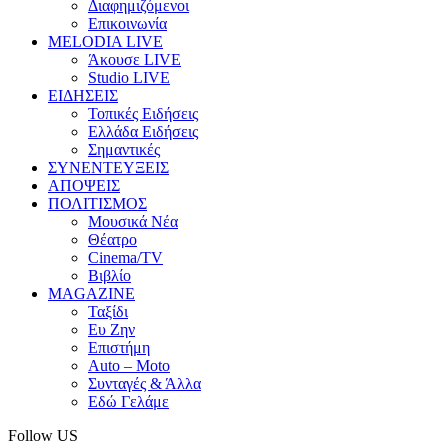
Διαφημιζόμενοι
Επικοινωνία
MELODIA LIVE
Άκουσε LIVE
Studio LIVE
ΕΙΔΗΣΕΙΣ
Τοπικές Ειδήσεις
Ελλάδα Ειδήσεις
Σημαντικές
ΣΥΝΕΝΤΕΥΞΕΙΣ
ΑΠΟΨΕΙΣ
ΠΟΛΙΤΙΣΜΟΣ
Μουσικά Νέα
Θέατρο
Cinema/TV
Βιβλίο
MAGAZINE
Ταξίδι
Ευ Ζην
Επιστήμη
Auto – Moto
Συνταγές & Άλλα
Εδώ Γελάμε
Follow US