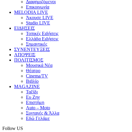
Διαφημιζόμενοι
Επικοινωνία
MELODIA LIVE
Άκουσε LIVE
Studio LIVE
ΕΙΔΗΣΕΙΣ
Τοπικές Ειδήσεις
Ελλάδα Ειδήσεις
Σημαντικές
ΣΥΝΕΝΤΕΥΞΕΙΣ
ΑΠΟΨΕΙΣ
ΠΟΛΙΤΙΣΜΟΣ
Μουσικά Νέα
Θέατρο
Cinema/TV
Βιβλίο
MAGAZINE
Ταξίδι
Ευ Ζην
Επιστήμη
Auto – Moto
Συνταγές & Άλλα
Εδώ Γελάμε
Follow US