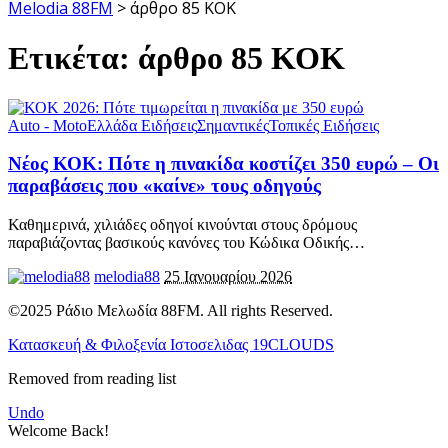
Melodia 88FM
>
άρθρο 85 ΚΟΚ
Ετικέτα:
άρθρο 85 ΚΟΚ
Auto - Moto
Ελλάδα Ειδήσεις
Σημαντικές
Τοπικές Ειδήσεις
Νέος ΚΟΚ: Πότε η πινακίδα κοστίζει 350 ευρώ – Οι
παραβάσεις που «καίνε» τους οδηγούς
Καθημερινά, χιλιάδες οδηγοί κινούνται στους δρόμους
παραβιάζοντας βασικούς κανόνες του Κώδικα Οδικής
…
melodia88
25 Ιανουαρίου 2026
©2025 Ράδιο Μελωδία 88FM. All rights Reserved.
Κατασκευή & Φιλοξενία Ιστοσελιδας 19CLOUDS
Removed from reading list
Undo
Welcome Back!