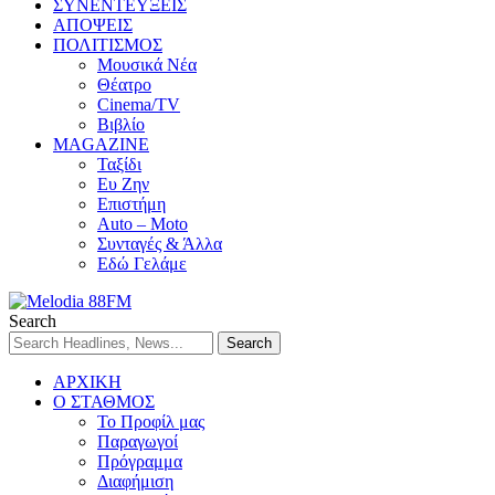
ΣΥΝΕΝΤΕΥΞΕΙΣ
ΑΠΟΨΕΙΣ
ΠΟΛΙΤΙΣΜΟΣ
Μουσικά Νέα
Θέατρο
Cinema/TV
Βιβλίο
MAGAZINE
Ταξίδι
Ευ Ζην
Επιστήμη
Auto – Moto
Συνταγές & Άλλα
Εδώ Γελάμε
Search
ΑΡΧΙΚΗ
Ο ΣΤΑΘΜΟΣ
Το Προφίλ μας
Παραγωγοί
Πρόγραμμα
Διαφήμιση