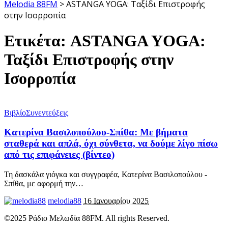
Melodia 88FM
>
ASTANGA YOGA: Ταξίδι Επιστροφής
στην Ισορροπία
Ετικέτα:
ASTANGA YOGA:
Ταξίδι Επιστροφής στην
Ισορροπία
Βιβλίο
Συνεντεύξεις
Κατερίνα Βασιλοπούλου-Σπίθα: Με βήματα
σταθερά και απλά, όχι σύνθετα, να δούμε λίγο πίσω
από τις επιφάνειες (βίντεο)
Τη δασκάλα γιόγκα και συγγραφέα, Κατερίνα Βασιλοπούλου -
Σπίθα, με αφορμή την
…
melodia88
16 Ιανουαρίου 2025
©2025 Ράδιο Μελωδία 88FM. All rights Reserved.