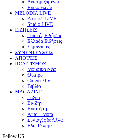
Διαφημιζόμενοι
Επικοινωνία
MELODIA LIVE
Άκουσε LIVE
Studio LIVE
ΕΙΔΗΣΕΙΣ
Τοπικές Ειδήσεις
Ελλάδα Ειδήσεις
Σημαντικές
ΣΥΝΕΝΤΕΥΞΕΙΣ
ΑΠΟΨΕΙΣ
ΠΟΛΙΤΙΣΜΟΣ
Μουσικά Νέα
Θέατρο
Cinema/TV
Βιβλίο
MAGAZINE
Ταξίδι
Ευ Ζην
Επιστήμη
Auto – Moto
Συνταγές & Άλλα
Εδώ Γελάμε
Follow US