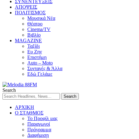
ΣΥΝΕΝΤΕΥΞΕΙΣ
ΑΠΟΨΕΙΣ
ΠΟΛΙΤΙΣΜΟΣ
Μουσικά Νέα
Θέατρο
Cinema/TV
Βιβλίο
MAGAZINE
Ταξίδι
Ευ Ζην
Επιστήμη
Auto – Moto
Συνταγές & Άλλα
Εδώ Γελάμε
Search
ΑΡΧΙΚΗ
Ο ΣΤΑΘΜΟΣ
Το Προφίλ μας
Παραγωγοί
Πρόγραμμα
Διαφήμιση