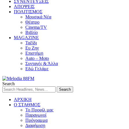
ΣΥΝΕΝΤΕΥΞΕΙΣ
ΑΠΟΨΕΙΣ
ΠΟΛΙΤΙΣΜΟΣ
Μουσικά Νέα
Θέατρο
Cinema/TV
Βιβλίο
MAGAZINE
Ταξίδι
Ευ Ζην
Επιστήμη
Auto – Moto
Συνταγές & Άλλα
Εδώ Γελάμε
Search
ΑΡΧΙΚΗ
Ο ΣΤΑΘΜΟΣ
Το Προφίλ μας
Παραγωγοί
Πρόγραμμα
Διαφήμιση