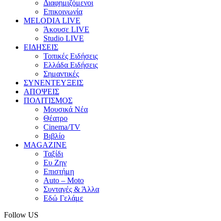
Διαφημιζόμενοι
Επικοινωνία
MELODIA LIVE
Άκουσε LIVE
Studio LIVE
ΕΙΔΗΣΕΙΣ
Τοπικές Ειδήσεις
Ελλάδα Ειδήσεις
Σημαντικές
ΣΥΝΕΝΤΕΥΞΕΙΣ
ΑΠΟΨΕΙΣ
ΠΟΛΙΤΙΣΜΟΣ
Μουσικά Νέα
Θέατρο
Cinema/TV
Βιβλίο
MAGAZINE
Ταξίδι
Ευ Ζην
Επιστήμη
Auto – Moto
Συνταγές & Άλλα
Εδώ Γελάμε
Follow US