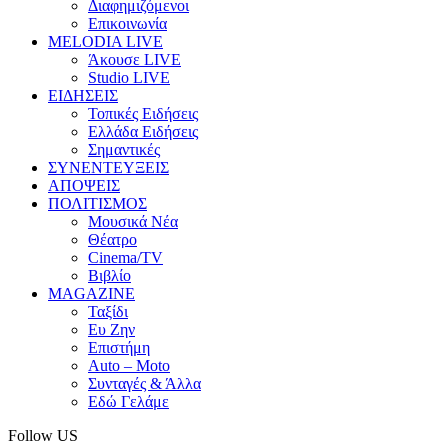
Διαφημιζόμενοι
Επικοινωνία
MELODIA LIVE
Άκουσε LIVE
Studio LIVE
ΕΙΔΗΣΕΙΣ
Τοπικές Ειδήσεις
Ελλάδα Ειδήσεις
Σημαντικές
ΣΥΝΕΝΤΕΥΞΕΙΣ
ΑΠΟΨΕΙΣ
ΠΟΛΙΤΙΣΜΟΣ
Μουσικά Νέα
Θέατρο
Cinema/TV
Βιβλίο
MAGAZINE
Ταξίδι
Ευ Ζην
Επιστήμη
Auto – Moto
Συνταγές & Άλλα
Εδώ Γελάμε
Follow US