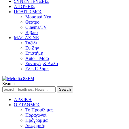
ΣΥΝΕΝΤΕΥΞΕΙΣ
ΑΠΟΨΕΙΣ
ΠΟΛΙΤΙΣΜΟΣ
Μουσικά Νέα
Θέατρο
Cinema/TV
Βιβλίο
MAGAZINE
Ταξίδι
Ευ Ζην
Επιστήμη
Auto – Moto
Συνταγές & Άλλα
Εδώ Γελάμε
Search
ΑΡΧΙΚΗ
Ο ΣΤΑΘΜΟΣ
Το Προφίλ μας
Παραγωγοί
Πρόγραμμα
Διαφήμιση