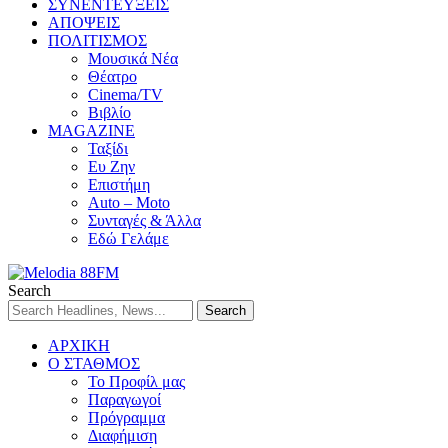
ΣΥΝΕΝΤΕΥΞΕΙΣ
ΑΠΟΨΕΙΣ
ΠΟΛΙΤΙΣΜΟΣ
Μουσικά Νέα
Θέατρο
Cinema/TV
Βιβλίο
MAGAZINE
Ταξίδι
Ευ Ζην
Επιστήμη
Auto – Moto
Συνταγές & Άλλα
Εδώ Γελάμε
Search
ΑΡΧΙΚΗ
Ο ΣΤΑΘΜΟΣ
Το Προφίλ μας
Παραγωγοί
Πρόγραμμα
Διαφήμιση