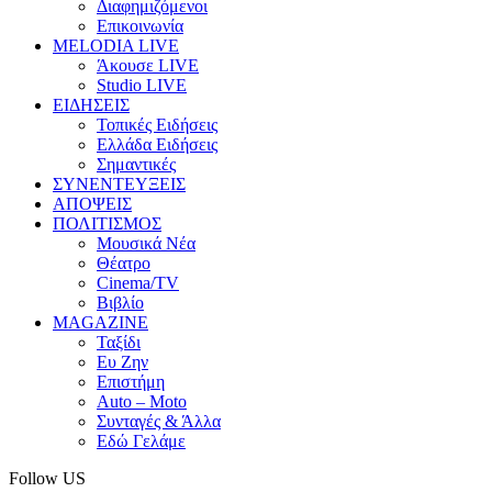
Διαφημιζόμενοι
Επικοινωνία
MELODIA LIVE
Άκουσε LIVE
Studio LIVE
ΕΙΔΗΣΕΙΣ
Τοπικές Ειδήσεις
Ελλάδα Ειδήσεις
Σημαντικές
ΣΥΝΕΝΤΕΥΞΕΙΣ
ΑΠΟΨΕΙΣ
ΠΟΛΙΤΙΣΜΟΣ
Μουσικά Νέα
Θέατρο
Cinema/TV
Βιβλίο
MAGAZINE
Ταξίδι
Ευ Ζην
Επιστήμη
Auto – Moto
Συνταγές & Άλλα
Εδώ Γελάμε
Follow US