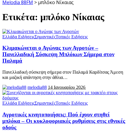
Melodia 88FM
>
μπλόκο Νίκαιας
Ετικέτα:
μπλόκο Νίκαιας
Ελλάδα Ειδήσεις
Σημαντικές
Τοπικές Ειδήσεις
Κλιμακώνεται ο Αγώνας των Αγροτών –
Πανελλαδική Σύσκεψη Μπλόκων Σήμερα στον
Παλαμά
Πανελλαδική σύσκεψη σήμερα στον Παλαμά Καρδίτσας Άμεση
και μαζική απάντηση στην άθλια
…
melodia88
14 Ιανουαρίου 2026
Ελλάδα Ειδήσεις
Σημαντικές
Τοπικές Ειδήσεις
Αγροτικές κινητοποιήσεις: Πού έχουν στηθεί
μπλόκα – Οι κυκλοφοριακές ρυθμίσεις στις εθνικές
οδούς