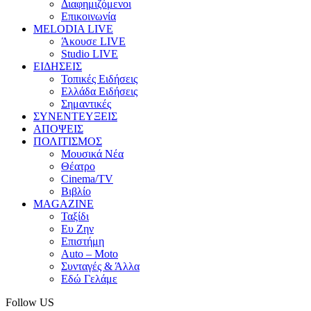
Διαφημιζόμενοι
Επικοινωνία
MELODIA LIVE
Άκουσε LIVE
Studio LIVE
ΕΙΔΗΣΕΙΣ
Τοπικές Ειδήσεις
Ελλάδα Ειδήσεις
Σημαντικές
ΣΥΝΕΝΤΕΥΞΕΙΣ
ΑΠΟΨΕΙΣ
ΠΟΛΙΤΙΣΜΟΣ
Μουσικά Νέα
Θέατρο
Cinema/TV
Βιβλίο
MAGAZINE
Ταξίδι
Ευ Ζην
Επιστήμη
Auto – Moto
Συνταγές & Άλλα
Εδώ Γελάμε
Follow US