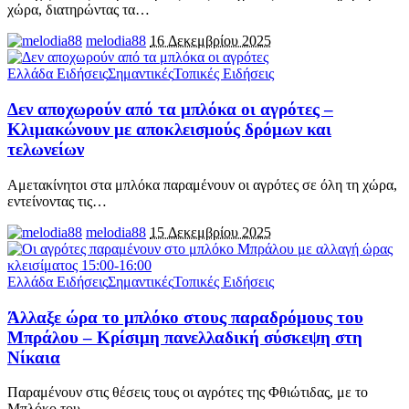
χώρα, διατηρώντας τα
…
melodia88
16 Δεκεμβρίου 2025
Ελλάδα Ειδήσεις
Σημαντικές
Τοπικές Ειδήσεις
Δεν αποχωρούν από τα μπλόκα οι αγρότες –
Κλιμακώνουν με αποκλεισμούς δρόμων και
τελωνείων
Αμετακίνητοι στα μπλόκα παραμένουν οι αγρότες σε όλη τη χώρα,
εντείνοντας τις
…
melodia88
15 Δεκεμβρίου 2025
Ελλάδα Ειδήσεις
Σημαντικές
Τοπικές Ειδήσεις
Άλλαξε ώρα το μπλόκο στους παραδρόμους του
Μπράλου – Κρίσιμη πανελλαδική σύσκεψη στη
Νίκαια
Παραμένουν στις θέσεις τους οι αγρότες της Φθιώτιδας, με το
Μπλόκο του
…