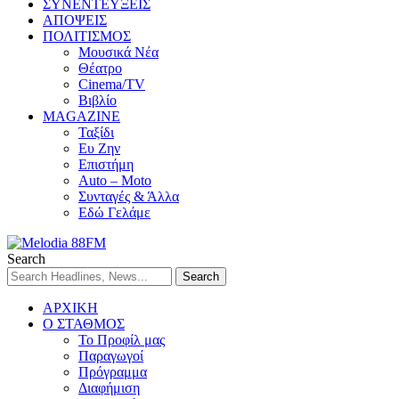
ΣΥΝΕΝΤΕΥΞΕΙΣ
ΑΠΟΨΕΙΣ
ΠΟΛΙΤΙΣΜΟΣ
Μουσικά Νέα
Θέατρο
Cinema/TV
Βιβλίο
MAGAZINE
Ταξίδι
Ευ Ζην
Επιστήμη
Auto – Moto
Συνταγές & Άλλα
Εδώ Γελάμε
Search
ΑΡΧΙΚΗ
Ο ΣΤΑΘΜΟΣ
Το Προφίλ μας
Παραγωγοί
Πρόγραμμα
Διαφήμιση