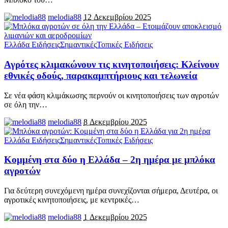
melodia88
12 Δεκεμβρίου 2025
Ελλάδα Ειδήσεις
Σημαντικές
Τοπικές Ειδήσεις
Αγρότες κλιμακώνουν τις κινητοποιήσεις: Κλείνουν
εθνικές οδούς, παρακαμπτήριους και τελωνεία
Σε νέα φάση κλιμάκωσης περνούν οι κινητοποιήσεις των αγροτών
σε όλη την
…
melodia88
8 Δεκεμβρίου 2025
Ελλάδα Ειδήσεις
Σημαντικές
Τοπικές Ειδήσεις
Κομμένη στα δύο η Ελλάδα – 2η ημέρα με μπλόκα
αγροτών
Για δεύτερη συνεχόμενη ημέρα συνεχίζονται σήμερα, Δευτέρα, οι
αγροτικές κινητοποιήσεις, με κεντρικές
…
melodia88
1 Δεκεμβρίου 2025