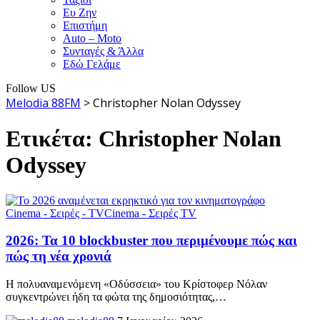
Ευ Ζην
Επιστήμη
Auto – Moto
Συνταγές & Άλλα
Εδώ Γελάμε
Follow US
Melodia 88FM
>
Christopher Nolan Odyssey
Ετικέτα:
Christopher Nolan
Odyssey
Cinema - Σειρές - TV
Cinema - Σειρές TV
2026: Τα 10 blockbuster που περιμένουμε πώς και
πώς τη νέα χρονιά
Η πολυαναμενόμενη «Οδύσσεια» του Κρίστοφερ Νόλαν
συγκεντρώνει ήδη τα φώτα της δημοσιότητας,
…