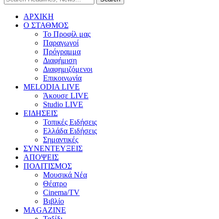
ΑΡΧΙΚΗ
Ο ΣΤΑΘΜΟΣ
Το Προφίλ μας
Παραγωγοί
Πρόγραμμα
Διαφήμιση
Διαφημιζόμενοι
Επικοινωνία
MELODIA LIVE
Άκουσε LIVE
Studio LIVE
ΕΙΔΗΣΕΙΣ
Τοπικές Ειδήσεις
Ελλάδα Ειδήσεις
Σημαντικές
ΣΥΝΕΝΤΕΥΞΕΙΣ
ΑΠΟΨΕΙΣ
ΠΟΛΙΤΙΣΜΟΣ
Μουσικά Νέα
Θέατρο
Cinema/TV
Βιβλίο
MAGAZINE
Ταξίδι