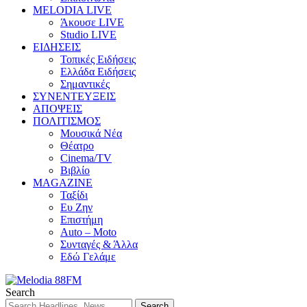
MELODIA LIVE
Άκουσε LIVE
Studio LIVE
ΕΙΔΗΣΕΙΣ
Τοπικές Ειδήσεις
Ελλάδα Ειδήσεις
Σημαντικές
ΣΥΝΕΝΤΕΥΞΕΙΣ
ΑΠΟΨΕΙΣ
ΠΟΛΙΤΙΣΜΟΣ
Μουσικά Νέα
Θέατρο
Cinema/TV
Βιβλίο
MAGAZINE
Ταξίδι
Ευ Ζην
Επιστήμη
Auto – Moto
Συνταγές & Άλλα
Εδώ Γελάμε
Search