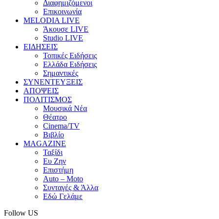
Διαφημιζόμενοι
Επικοινωνία
MELODIA LIVE
Άκουσε LIVE
Studio LIVE
ΕΙΔΗΣΕΙΣ
Τοπικές Ειδήσεις
Ελλάδα Ειδήσεις
Σημαντικές
ΣΥΝΕΝΤΕΥΞΕΙΣ
ΑΠΟΨΕΙΣ
ΠΟΛΙΤΙΣΜΟΣ
Μουσικά Νέα
Θέατρο
Cinema/TV
Βιβλίο
MAGAZINE
Ταξίδι
Ευ Ζην
Επιστήμη
Auto – Moto
Συνταγές & Άλλα
Εδώ Γελάμε
Follow US