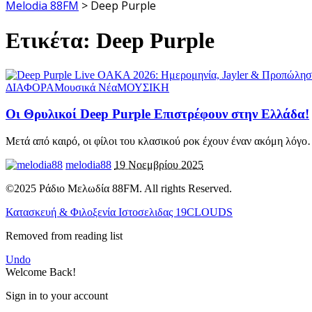
Melodia 88FM
>
Deep Purple
Ετικέτα:
Deep Purple
ΔΙΑΦΟΡΑ
Μουσικά Νέα
ΜΟΥΣΙΚΗ
Οι Θρυλικοί Deep Purple Επιστρέφουν στην Ελλάδα!
Μετά από καιρό, οι φίλοι του κλασικού ροκ έχουν έναν ακόμη λόγο
melodia88
19 Νοεμβρίου 2025
©2025 Ράδιο Μελωδία 88FM. All rights Reserved.
Κατασκευή & Φιλοξενία Ιστοσελιδας 19CLOUDS
Removed from reading list
Undo
Welcome Back!
Sign in to your account