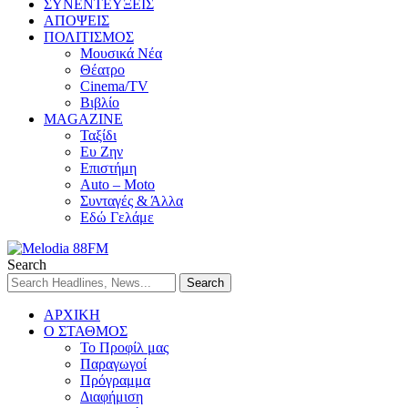
ΣΥΝΕΝΤΕΥΞΕΙΣ
ΑΠΟΨΕΙΣ
ΠΟΛΙΤΙΣΜΟΣ
Μουσικά Νέα
Θέατρο
Cinema/TV
Βιβλίο
MAGAZINE
Ταξίδι
Ευ Ζην
Επιστήμη
Auto – Moto
Συνταγές & Άλλα
Εδώ Γελάμε
Search
ΑΡΧΙΚΗ
Ο ΣΤΑΘΜΟΣ
Το Προφίλ μας
Παραγωγοί
Πρόγραμμα
Διαφήμιση