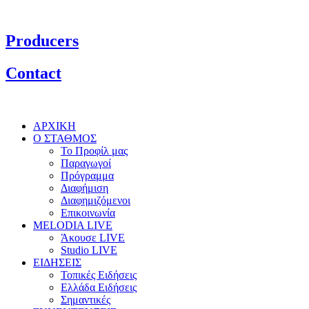
Producers
Contact
ΑΡΧΙΚΗ
Ο ΣΤΑΘΜΟΣ
Το Προφίλ μας
Παραγωγοί
Πρόγραμμα
Διαφήμιση
Διαφημιζόμενοι
Επικοινωνία
MELODIA LIVE
Άκουσε LIVE
Studio LIVE
ΕΙΔΗΣΕΙΣ
Τοπικές Ειδήσεις
Ελλάδα Ειδήσεις
Σημαντικές