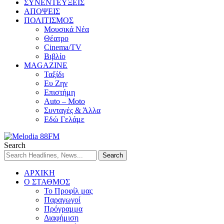
ΣΥΝΕΝΤΕΥΞΕΙΣ
ΑΠΟΨΕΙΣ
ΠΟΛΙΤΙΣΜΟΣ
Μουσικά Νέα
Θέατρο
Cinema/TV
Βιβλίο
MAGAZINE
Ταξίδι
Ευ Ζην
Επιστήμη
Auto – Moto
Συνταγές & Άλλα
Εδώ Γελάμε
Search
ΑΡΧΙΚΗ
Ο ΣΤΑΘΜΟΣ
Το Προφίλ μας
Παραγωγοί
Πρόγραμμα
Διαφήμιση