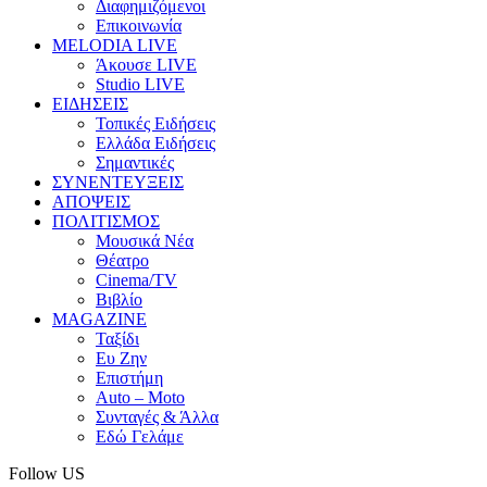
Διαφημιζόμενοι
Επικοινωνία
MELODIA LIVE
Άκουσε LIVE
Studio LIVE
ΕΙΔΗΣΕΙΣ
Τοπικές Ειδήσεις
Ελλάδα Ειδήσεις
Σημαντικές
ΣΥΝΕΝΤΕΥΞΕΙΣ
ΑΠΟΨΕΙΣ
ΠΟΛΙΤΙΣΜΟΣ
Μουσικά Νέα
Θέατρο
Cinema/TV
Βιβλίο
MAGAZINE
Ταξίδι
Ευ Ζην
Επιστήμη
Auto – Moto
Συνταγές & Άλλα
Εδώ Γελάμε
Follow US