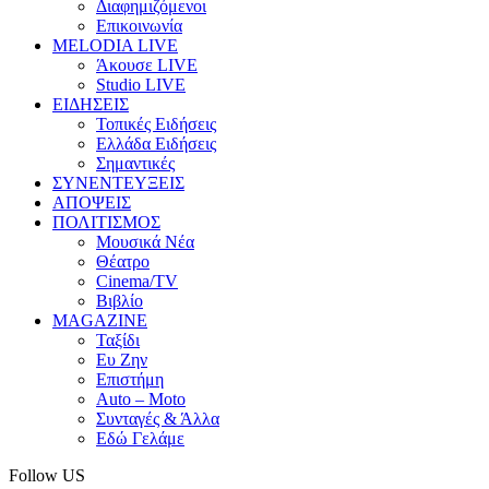
Διαφημιζόμενοι
Επικοινωνία
MELODIA LIVE
Άκουσε LIVE
Studio LIVE
ΕΙΔΗΣΕΙΣ
Τοπικές Ειδήσεις
Ελλάδα Ειδήσεις
Σημαντικές
ΣΥΝΕΝΤΕΥΞΕΙΣ
ΑΠΟΨΕΙΣ
ΠΟΛΙΤΙΣΜΟΣ
Μουσικά Νέα
Θέατρο
Cinema/TV
Βιβλίο
MAGAZINE
Ταξίδι
Ευ Ζην
Επιστήμη
Auto – Moto
Συνταγές & Άλλα
Εδώ Γελάμε
Follow US