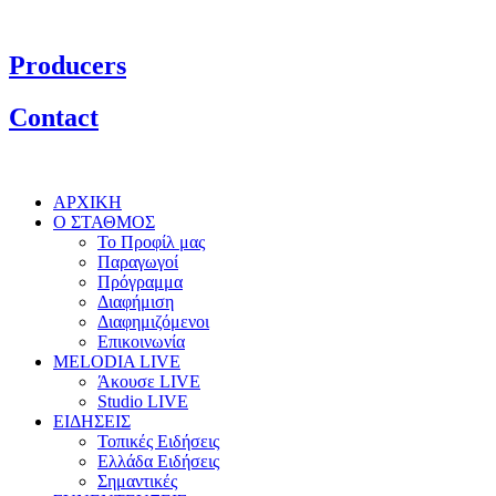
Producers
Contact
ΑΡΧΙΚΗ
Ο ΣΤΑΘΜΟΣ
Το Προφίλ μας
Παραγωγοί
Πρόγραμμα
Διαφήμιση
Διαφημιζόμενοι
Επικοινωνία
MELODIA LIVE
Άκουσε LIVE
Studio LIVE
ΕΙΔΗΣΕΙΣ
Τοπικές Ειδήσεις
Ελλάδα Ειδήσεις
Σημαντικές