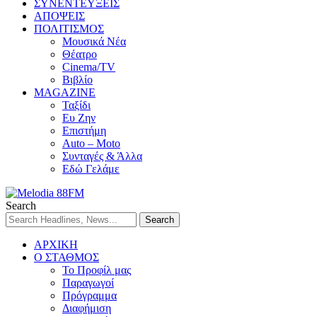
ΣΥΝΕΝΤΕΥΞΕΙΣ
ΑΠΟΨΕΙΣ
ΠΟΛΙΤΙΣΜΟΣ
Μουσικά Νέα
Θέατρο
Cinema/TV
Βιβλίο
MAGAZINE
Ταξίδι
Ευ Ζην
Επιστήμη
Auto – Moto
Συνταγές & Άλλα
Εδώ Γελάμε
Search
ΑΡΧΙΚΗ
Ο ΣΤΑΘΜΟΣ
Το Προφίλ μας
Παραγωγοί
Πρόγραμμα
Διαφήμιση