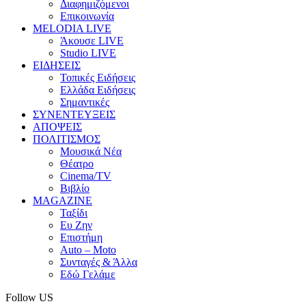
Διαφημιζόμενοι
Επικοινωνία
MELODIA LIVE
Άκουσε LIVE
Studio LIVE
ΕΙΔΗΣΕΙΣ
Τοπικές Ειδήσεις
Ελλάδα Ειδήσεις
Σημαντικές
ΣΥΝΕΝΤΕΥΞΕΙΣ
ΑΠΟΨΕΙΣ
ΠΟΛΙΤΙΣΜΟΣ
Μουσικά Νέα
Θέατρο
Cinema/TV
Βιβλίο
MAGAZINE
Ταξίδι
Ευ Ζην
Επιστήμη
Auto – Moto
Συνταγές & Άλλα
Εδώ Γελάμε
Follow US