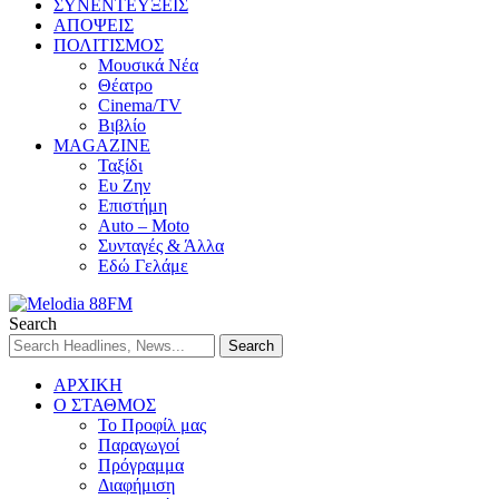
ΣΥΝΕΝΤΕΥΞΕΙΣ
ΑΠΟΨΕΙΣ
ΠΟΛΙΤΙΣΜΟΣ
Μουσικά Νέα
Θέατρο
Cinema/TV
Βιβλίο
MAGAZINE
Ταξίδι
Ευ Ζην
Επιστήμη
Auto – Moto
Συνταγές & Άλλα
Εδώ Γελάμε
Search
ΑΡΧΙΚΗ
Ο ΣΤΑΘΜΟΣ
Το Προφίλ μας
Παραγωγοί
Πρόγραμμα
Διαφήμιση