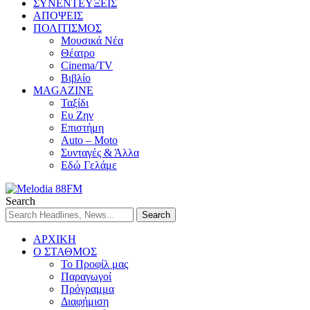
ΣΥΝΕΝΤΕΥΞΕΙΣ
ΑΠΟΨΕΙΣ
ΠΟΛΙΤΙΣΜΟΣ
Μουσικά Νέα
Θέατρο
Cinema/TV
Βιβλίο
MAGAZINE
Ταξίδι
Ευ Ζην
Επιστήμη
Auto – Moto
Συνταγές & Άλλα
Εδώ Γελάμε
Search
ΑΡΧΙΚΗ
Ο ΣΤΑΘΜΟΣ
Το Προφίλ μας
Παραγωγοί
Πρόγραμμα
Διαφήμιση