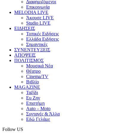
Διαφημιζόμενοι
Επικοινωνία
MELODIA LIVE
Άκουσε LIVE
Studio LIVE
ΕΙΔΗΣΕΙΣ
Τοπικές Ειδήσεις
Ελλάδα Ειδήσεις
Σημαντικές
ΣΥΝΕΝΤΕΥΞΕΙΣ
ΑΠΟΨΕΙΣ
ΠΟΛΙΤΙΣΜΟΣ
Μουσικά Νέα
Θέατρο
Cinema/TV
Βιβλίο
MAGAZINE
Ταξίδι
Ευ Ζην
Επιστήμη
Auto – Moto
Συνταγές & Άλλα
Εδώ Γελάμε
Follow US