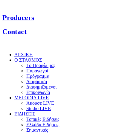
Producers
Contact
ΑΡΧΙΚΗ
Ο ΣΤΑΘΜΟΣ
Το Προφίλ μας
Παραγωγοί
Πρόγραμμα
Διαφήμιση
Διαφημιζόμενοι
Επικοινωνία
MELODIA LIVE
Άκουσε LIVE
Studio LIVE
ΕΙΔΗΣΕΙΣ
Τοπικές Ειδήσεις
Ελλάδα Ειδήσεις
Σημαντικές