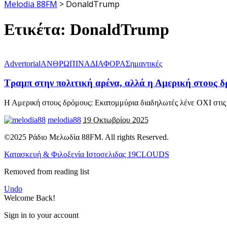
Melodia 88FM
>
DonaldTrump
Ετικέτα:
DonaldTrump
Advertorial
ΑΝΘΡΩΠΙΝΑ
ΔΙΑΦΟΡΑ
Σημαντικές
Τραμπ στην πολιτική αρένα, αλλά η Αμερική στους δ
Η Αμερική στους δρόμους: Εκατομμύρια διαδηλωτές λένε ΟΧΙ στις 
melodia88
19 Οκτωβρίου 2025
©2025 Ράδιο Μελωδία 88FM. All rights Reserved.
Κατασκευή & Φιλοξενία Ιστοσελιδας 19CLOUDS
Removed from reading list
Undo
Welcome Back!
Sign in to your account