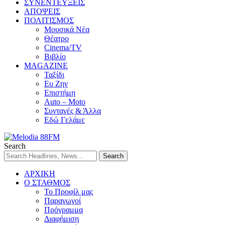
ΣΥΝΕΝΤΕΥΞΕΙΣ
ΑΠΟΨΕΙΣ
ΠΟΛΙΤΙΣΜΟΣ
Μουσικά Νέα
Θέατρο
Cinema/TV
Βιβλίο
MAGAZINE
Ταξίδι
Ευ Ζην
Επιστήμη
Auto – Moto
Συνταγές & Άλλα
Εδώ Γελάμε
Search
ΑΡΧΙΚΗ
Ο ΣΤΑΘΜΟΣ
Το Προφίλ μας
Παραγωγοί
Πρόγραμμα
Διαφήμιση