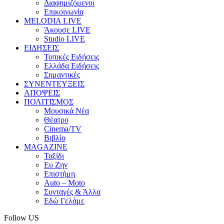
Διαφημιζόμενοι
Επικοινωνία
MELODIA LIVE
Άκουσε LIVE
Studio LIVE
ΕΙΔΗΣΕΙΣ
Τοπικές Ειδήσεις
Ελλάδα Ειδήσεις
Σημαντικές
ΣΥΝΕΝΤΕΥΞΕΙΣ
ΑΠΟΨΕΙΣ
ΠΟΛΙΤΙΣΜΟΣ
Μουσικά Νέα
Θέατρο
Cinema/TV
Βιβλίο
MAGAZINE
Ταξίδι
Ευ Ζην
Επιστήμη
Auto – Moto
Συνταγές & Άλλα
Εδώ Γελάμε
Follow US