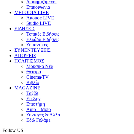
Διαφημιζόμενοι
Επικοινωνία
MELODIA LIVE
Άκουσε LIVE
Studio LIVE
ΕΙΔΗΣΕΙΣ
Τοπικές Ειδήσεις
Ελλάδα Ειδήσεις
Σημαντικές
ΣΥΝΕΝΤΕΥΞΕΙΣ
ΑΠΟΨΕΙΣ
ΠΟΛΙΤΙΣΜΟΣ
Μουσικά Νέα
Θέατρο
Cinema/TV
Βιβλίο
MAGAZINE
Ταξίδι
Ευ Ζην
Επιστήμη
Auto – Moto
Συνταγές & Άλλα
Εδώ Γελάμε
Follow US