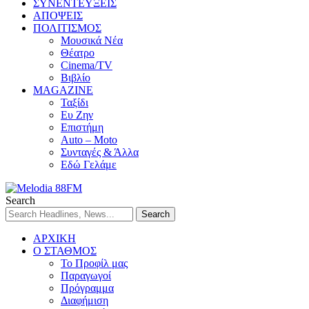
ΣΥΝΕΝΤΕΥΞΕΙΣ
ΑΠΟΨΕΙΣ
ΠΟΛΙΤΙΣΜΟΣ
Μουσικά Νέα
Θέατρο
Cinema/TV
Βιβλίο
MAGAZINE
Ταξίδι
Ευ Ζην
Επιστήμη
Auto – Moto
Συνταγές & Άλλα
Εδώ Γελάμε
Search
ΑΡΧΙΚΗ
Ο ΣΤΑΘΜΟΣ
Το Προφίλ μας
Παραγωγοί
Πρόγραμμα
Διαφήμιση