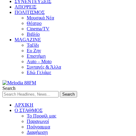
ΣΥΝΕΝΤΕΥΞΕΙΣ
ΑΠΟΨΕΙΣ
ΠΟΛΙΤΙΣΜΟΣ
Μουσικά Νέα
Θέατρο
Cinema/TV
Βιβλίο
MAGAZINE
Ταξίδι
Ευ Ζην
Επιστήμη
Auto – Moto
Συνταγές & Άλλα
Εδώ Γελάμε
Search
ΑΡΧΙΚΗ
Ο ΣΤΑΘΜΟΣ
Το Προφίλ μας
Παραγωγοί
Πρόγραμμα
Διαφήμιση