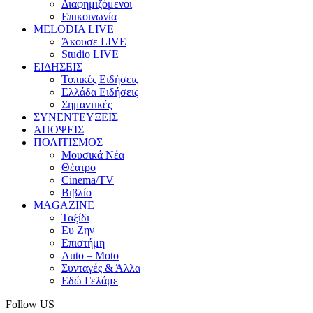
Διαφημιζόμενοι
Επικοινωνία
MELODIA LIVE
Άκουσε LIVE
Studio LIVE
ΕΙΔΗΣΕΙΣ
Τοπικές Ειδήσεις
Ελλάδα Ειδήσεις
Σημαντικές
ΣΥΝΕΝΤΕΥΞΕΙΣ
ΑΠΟΨΕΙΣ
ΠΟΛΙΤΙΣΜΟΣ
Μουσικά Νέα
Θέατρο
Cinema/TV
Βιβλίο
MAGAZINE
Ταξίδι
Ευ Ζην
Επιστήμη
Auto – Moto
Συνταγές & Άλλα
Εδώ Γελάμε
Follow US