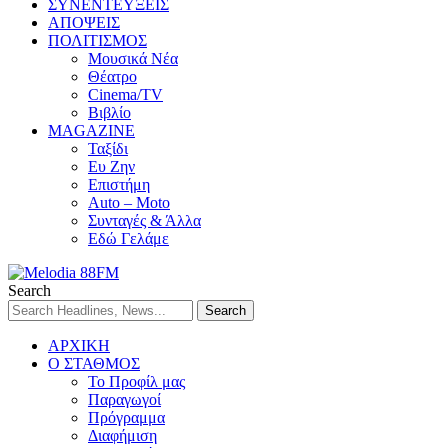
ΣΥΝΕΝΤΕΥΞΕΙΣ
ΑΠΟΨΕΙΣ
ΠΟΛΙΤΙΣΜΟΣ
Μουσικά Νέα
Θέατρο
Cinema/TV
Βιβλίο
MAGAZINE
Ταξίδι
Ευ Ζην
Επιστήμη
Auto – Moto
Συνταγές & Άλλα
Εδώ Γελάμε
Search
ΑΡΧΙΚΗ
Ο ΣΤΑΘΜΟΣ
Το Προφίλ μας
Παραγωγοί
Πρόγραμμα
Διαφήμιση