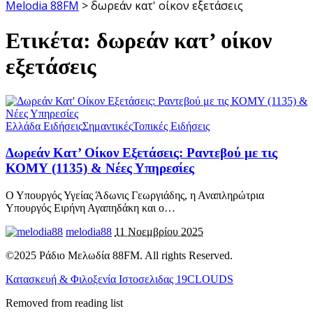
Melodia 88FM
>
δωρεάν κατ' οίκον εξετάσεις
Ετικέτα:
δωρεάν κατ’ οίκον
εξετάσεις
Ελλάδα Ειδήσεις
Σημαντικές
Τοπικές Ειδήσεις
Δωρεάν Κατ’ Οίκον Εξετάσεις: Ραντεβού με τις
ΚΟΜΥ (1135) & Νέες Υπηρεσίες
Ο Υπουργός Υγείας Άδωνις Γεωργιάδης, η Αναπληρώτρια
Υπουργός Ειρήνη Αγαπηδάκη και ο
…
melodia88
11 Νοεμβρίου 2025
©2025 Ράδιο Μελωδία 88FM. All rights Reserved.
Κατασκευή & Φιλοξενία Ιστοσελιδας 19CLOUDS
Removed from reading list