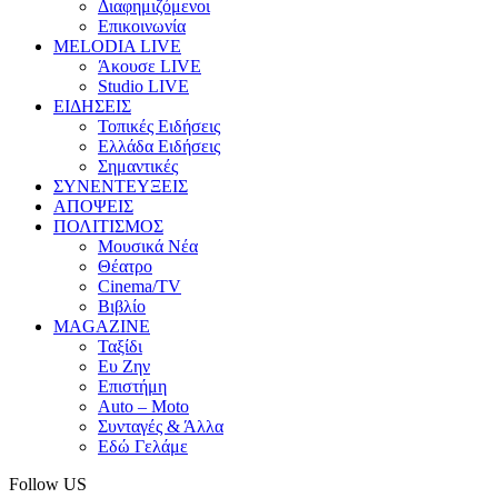
Διαφημιζόμενοι
Επικοινωνία
MELODIA LIVE
Άκουσε LIVE
Studio LIVE
ΕΙΔΗΣΕΙΣ
Τοπικές Ειδήσεις
Ελλάδα Ειδήσεις
Σημαντικές
ΣΥΝΕΝΤΕΥΞΕΙΣ
ΑΠΟΨΕΙΣ
ΠΟΛΙΤΙΣΜΟΣ
Μουσικά Νέα
Θέατρο
Cinema/TV
Βιβλίο
MAGAZINE
Ταξίδι
Ευ Ζην
Επιστήμη
Auto – Moto
Συνταγές & Άλλα
Εδώ Γελάμε
Follow US