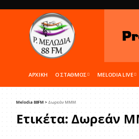
Pr
ΑΡΧΙΚΗ
Ο ΣΤΑΘΜΟΣ
MELODIA LIVE
Melodia 88FM
>
Δωρεάν ΜΜΜ
Ετικέτα:
Δωρεάν 