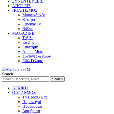
ΣΥΝΕΝΤΕΥΞΕΙΣ
ΑΠΟΨΕΙΣ
ΠΟΛΙΤΙΣΜΟΣ
Μουσικά Νέα
Θέατρο
Cinema/TV
Βιβλίο
MAGAZINE
Ταξίδι
Ευ Ζην
Επιστήμη
Auto – Moto
Συνταγές & Άλλα
Εδώ Γελάμε
Search
ΑΡΧΙΚΗ
Ο ΣΤΑΘΜΟΣ
Το Προφίλ μας
Παραγωγοί
Πρόγραμμα
Διαφήμιση