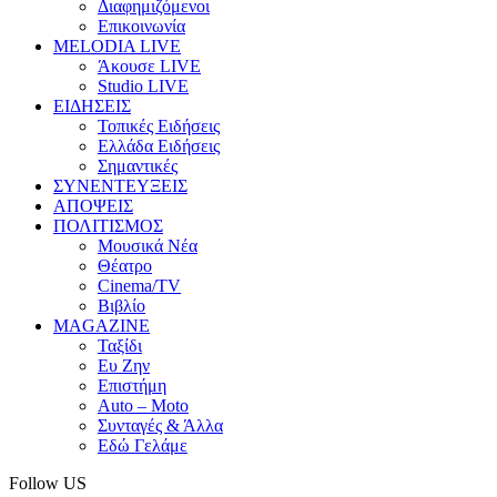
Διαφημιζόμενοι
Επικοινωνία
MELODIA LIVE
Άκουσε LIVE
Studio LIVE
ΕΙΔΗΣΕΙΣ
Τοπικές Ειδήσεις
Ελλάδα Ειδήσεις
Σημαντικές
ΣΥΝΕΝΤΕΥΞΕΙΣ
ΑΠΟΨΕΙΣ
ΠΟΛΙΤΙΣΜΟΣ
Μουσικά Νέα
Θέατρο
Cinema/TV
Βιβλίο
MAGAZINE
Ταξίδι
Ευ Ζην
Επιστήμη
Auto – Moto
Συνταγές & Άλλα
Εδώ Γελάμε
Follow US