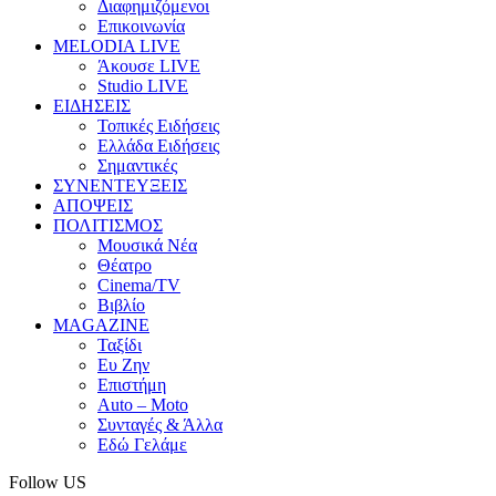
Διαφημιζόμενοι
Επικοινωνία
MELODIA LIVE
Άκουσε LIVE
Studio LIVE
ΕΙΔΗΣΕΙΣ
Τοπικές Ειδήσεις
Ελλάδα Ειδήσεις
Σημαντικές
ΣΥΝΕΝΤΕΥΞΕΙΣ
ΑΠΟΨΕΙΣ
ΠΟΛΙΤΙΣΜΟΣ
Μουσικά Νέα
Θέατρο
Cinema/TV
Βιβλίο
MAGAZINE
Ταξίδι
Ευ Ζην
Επιστήμη
Auto – Moto
Συνταγές & Άλλα
Εδώ Γελάμε
Follow US