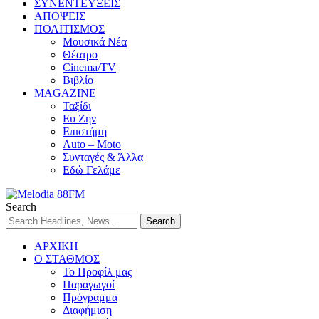
ΣΥΝΕΝΤΕΥΞΕΙΣ
ΑΠΟΨΕΙΣ
ΠΟΛΙΤΙΣΜΟΣ
Μουσικά Νέα
Θέατρο
Cinema/TV
Βιβλίο
MAGAZINE
Ταξίδι
Ευ Ζην
Επιστήμη
Auto – Moto
Συνταγές & Άλλα
Εδώ Γελάμε
Search
ΑΡΧΙΚΗ
Ο ΣΤΑΘΜΟΣ
Το Προφίλ μας
Παραγωγοί
Πρόγραμμα
Διαφήμιση