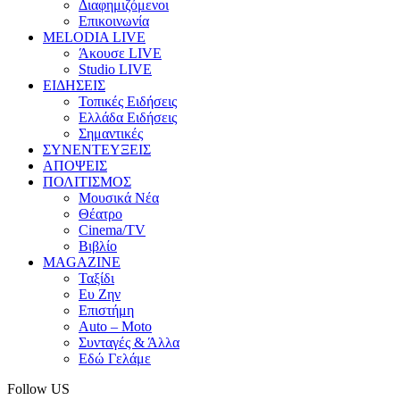
Διαφημιζόμενοι
Επικοινωνία
MELODIA LIVE
Άκουσε LIVE
Studio LIVE
ΕΙΔΗΣΕΙΣ
Τοπικές Ειδήσεις
Ελλάδα Ειδήσεις
Σημαντικές
ΣΥΝΕΝΤΕΥΞΕΙΣ
ΑΠΟΨΕΙΣ
ΠΟΛΙΤΙΣΜΟΣ
Μουσικά Νέα
Θέατρο
Cinema/TV
Βιβλίο
MAGAZINE
Ταξίδι
Ευ Ζην
Επιστήμη
Auto – Moto
Συνταγές & Άλλα
Εδώ Γελάμε
Follow US