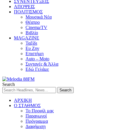
ΣΥΝΕΝΤΕΥΞΕΙΣ
ΑΠΟΨΕΙΣ
ΠΟΛΙΤΙΣΜΟΣ
Μουσικά Νέα
Θέατρο
Cinema/TV
Βιβλίο
MAGAZINE
Ταξίδι
Ευ Ζην
Επιστήμη
Auto – Moto
Συνταγές & Άλλα
Εδώ Γελάμε
Search
ΑΡΧΙΚΗ
Ο ΣΤΑΘΜΟΣ
Το Προφίλ μας
Παραγωγοί
Πρόγραμμα
Διαφήμιση