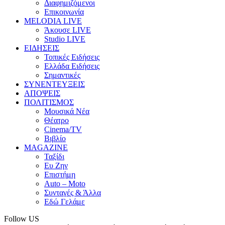
Διαφημιζόμενοι
Επικοινωνία
MELODIA LIVE
Άκουσε LIVE
Studio LIVE
ΕΙΔΗΣΕΙΣ
Τοπικές Ειδήσεις
Ελλάδα Ειδήσεις
Σημαντικές
ΣΥΝΕΝΤΕΥΞΕΙΣ
ΑΠΟΨΕΙΣ
ΠΟΛΙΤΙΣΜΟΣ
Μουσικά Νέα
Θέατρο
Cinema/TV
Βιβλίο
MAGAZINE
Ταξίδι
Ευ Ζην
Επιστήμη
Auto – Moto
Συνταγές & Άλλα
Εδώ Γελάμε
Follow US