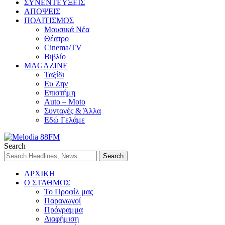
ΣΥΝΕΝΤΕΥΞΕΙΣ
ΑΠΟΨΕΙΣ
ΠΟΛΙΤΙΣΜΟΣ
Μουσικά Νέα
Θέατρο
Cinema/TV
Βιβλίο
MAGAZINE
Ταξίδι
Ευ Ζην
Επιστήμη
Auto – Moto
Συνταγές & Άλλα
Εδώ Γελάμε
Search
ΑΡΧΙΚΗ
Ο ΣΤΑΘΜΟΣ
Το Προφίλ μας
Παραγωγοί
Πρόγραμμα
Διαφήμιση