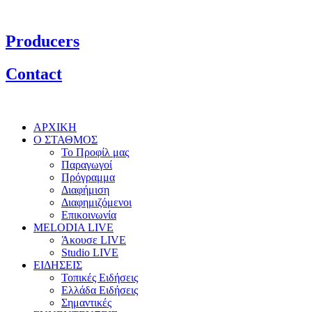
Producers
Contact
ΑΡΧΙΚΗ
Ο ΣΤΑΘΜΟΣ
Το Προφίλ μας
Παραγωγοί
Πρόγραμμα
Διαφήμιση
Διαφημιζόμενοι
Επικοινωνία
MELODIA LIVE
Άκουσε LIVE
Studio LIVE
ΕΙΔΗΣΕΙΣ
Τοπικές Ειδήσεις
Ελλάδα Ειδήσεις
Σημαντικές