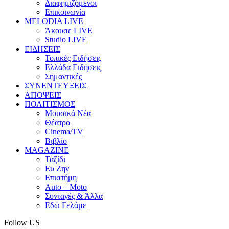
Διαφημιζόμενοι
Επικοινωνία
MELODIA LIVE
Άκουσε LIVE
Studio LIVE
ΕΙΔΗΣΕΙΣ
Τοπικές Ειδήσεις
Ελλάδα Ειδήσεις
Σημαντικές
ΣΥΝΕΝΤΕΥΞΕΙΣ
ΑΠΟΨΕΙΣ
ΠΟΛΙΤΙΣΜΟΣ
Μουσικά Νέα
Θέατρο
Cinema/TV
Βιβλίο
MAGAZINE
Ταξίδι
Ευ Ζην
Επιστήμη
Auto – Moto
Συνταγές & Άλλα
Εδώ Γελάμε
Follow US