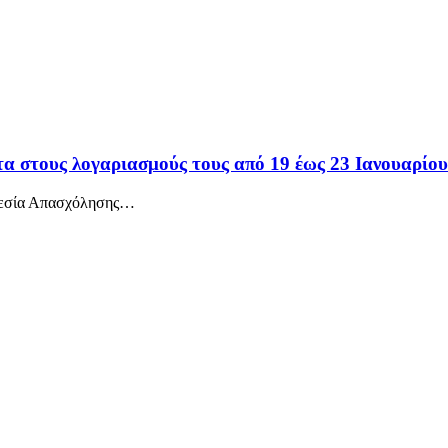
 στους λογαριασμούς τους από 19 έως 23 Ιανουαρίου
εσία Απασχόλησης
…