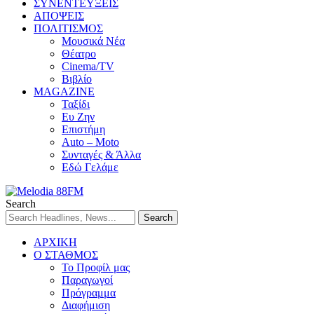
ΣΥΝΕΝΤΕΥΞΕΙΣ
ΑΠΟΨΕΙΣ
ΠΟΛΙΤΙΣΜΟΣ
Μουσικά Νέα
Θέατρο
Cinema/TV
Βιβλίο
MAGAZINE
Ταξίδι
Ευ Ζην
Επιστήμη
Auto – Moto
Συνταγές & Άλλα
Εδώ Γελάμε
Search
ΑΡΧΙΚΗ
Ο ΣΤΑΘΜΟΣ
Το Προφίλ μας
Παραγωγοί
Πρόγραμμα
Διαφήμιση