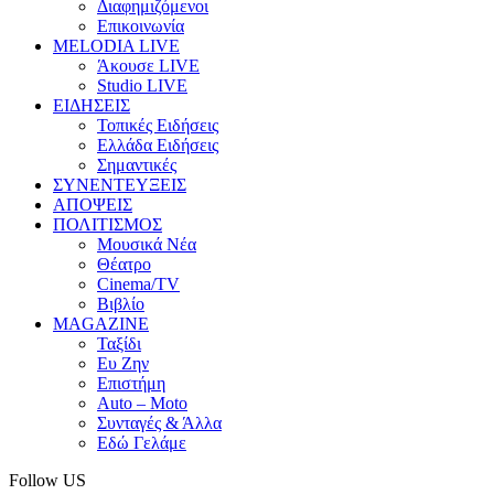
Διαφημιζόμενοι
Επικοινωνία
MELODIA LIVE
Άκουσε LIVE
Studio LIVE
ΕΙΔΗΣΕΙΣ
Τοπικές Ειδήσεις
Ελλάδα Ειδήσεις
Σημαντικές
ΣΥΝΕΝΤΕΥΞΕΙΣ
ΑΠΟΨΕΙΣ
ΠΟΛΙΤΙΣΜΟΣ
Μουσικά Νέα
Θέατρο
Cinema/TV
Βιβλίο
MAGAZINE
Ταξίδι
Ευ Ζην
Επιστήμη
Auto – Moto
Συνταγές & Άλλα
Εδώ Γελάμε
Follow US