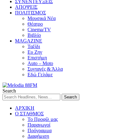
ΣΥΝΕΝΤΕΥΞΕΙΣ
ΑΠΟΨΕΙΣ
ΠΟΛΙΤΙΣΜΟΣ
Μουσικά Νέα
Θέατρο
Cinema/TV
Βιβλίο
MAGAZINE
Ταξίδι
Ευ Ζην
Επιστήμη
Auto – Moto
Συνταγές & Άλλα
Εδώ Γελάμε
Search
ΑΡΧΙΚΗ
Ο ΣΤΑΘΜΟΣ
Το Προφίλ μας
Παραγωγοί
Πρόγραμμα
Διαφήμιση