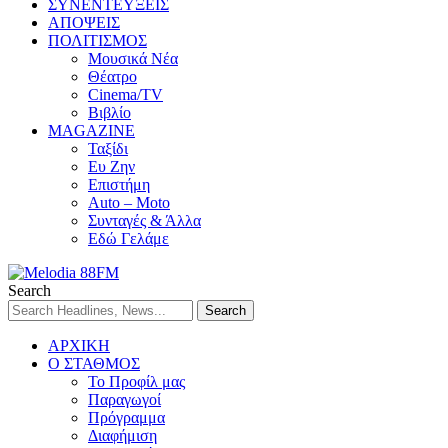
ΣΥΝΕΝΤΕΥΞΕΙΣ
ΑΠΟΨΕΙΣ
ΠΟΛΙΤΙΣΜΟΣ
Μουσικά Νέα
Θέατρο
Cinema/TV
Βιβλίο
MAGAZINE
Ταξίδι
Ευ Ζην
Επιστήμη
Auto – Moto
Συνταγές & Άλλα
Εδώ Γελάμε
Search
ΑΡΧΙΚΗ
Ο ΣΤΑΘΜΟΣ
Το Προφίλ μας
Παραγωγοί
Πρόγραμμα
Διαφήμιση