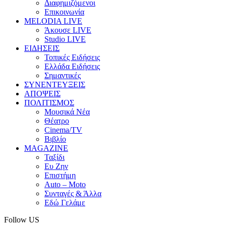
Διαφημιζόμενοι
Επικοινωνία
MELODIA LIVE
Άκουσε LIVE
Studio LIVE
ΕΙΔΗΣΕΙΣ
Τοπικές Ειδήσεις
Ελλάδα Ειδήσεις
Σημαντικές
ΣΥΝΕΝΤΕΥΞΕΙΣ
ΑΠΟΨΕΙΣ
ΠΟΛΙΤΙΣΜΟΣ
Μουσικά Νέα
Θέατρο
Cinema/TV
Βιβλίο
MAGAZINE
Ταξίδι
Ευ Ζην
Επιστήμη
Auto – Moto
Συνταγές & Άλλα
Εδώ Γελάμε
Follow US