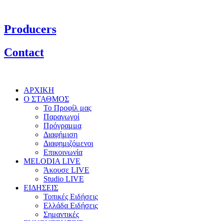
Producers
Contact
ΑΡΧΙΚΗ
Ο ΣΤΑΘΜΟΣ
Το Προφίλ μας
Παραγωγοί
Πρόγραμμα
Διαφήμιση
Διαφημιζόμενοι
Επικοινωνία
MELODIA LIVE
Άκουσε LIVE
Studio LIVE
ΕΙΔΗΣΕΙΣ
Τοπικές Ειδήσεις
Ελλάδα Ειδήσεις
Σημαντικές