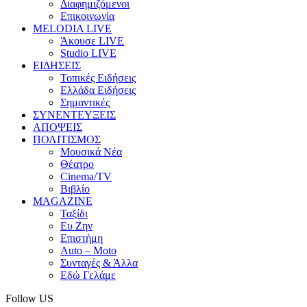
Διαφημιζόμενοι
Επικοινωνία
MELODIA LIVE
Άκουσε LIVE
Studio LIVE
ΕΙΔΗΣΕΙΣ
Τοπικές Ειδήσεις
Ελλάδα Ειδήσεις
Σημαντικές
ΣΥΝΕΝΤΕΥΞΕΙΣ
ΑΠΟΨΕΙΣ
ΠΟΛΙΤΙΣΜΟΣ
Μουσικά Νέα
Θέατρο
Cinema/TV
Βιβλίο
MAGAZINE
Ταξίδι
Ευ Ζην
Επιστήμη
Auto – Moto
Συνταγές & Άλλα
Εδώ Γελάμε
Follow US