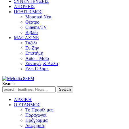
ΣΥΝΕΝΤΕΥΞΕΙΣ
ΑΠΟΨΕΙΣ
ΠΟΛΙΤΙΣΜΟΣ
Μουσικά Νέα
Θέατρο
Cinema/TV
Βιβλίο
MAGAZINE
Ταξίδι
Ευ Ζην
Επιστήμη
Auto – Moto
Συνταγές & Άλλα
Εδώ Γελάμε
Search
ΑΡΧΙΚΗ
Ο ΣΤΑΘΜΟΣ
Το Προφίλ μας
Παραγωγοί
Πρόγραμμα
Διαφήμιση