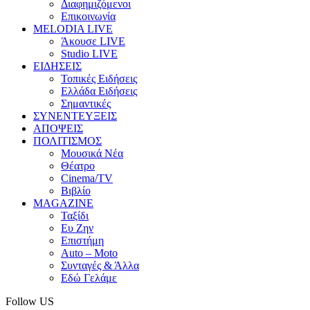
Διαφημιζόμενοι
Επικοινωνία
MELODIA LIVE
Άκουσε LIVE
Studio LIVE
ΕΙΔΗΣΕΙΣ
Τοπικές Ειδήσεις
Ελλάδα Ειδήσεις
Σημαντικές
ΣΥΝΕΝΤΕΥΞΕΙΣ
ΑΠΟΨΕΙΣ
ΠΟΛΙΤΙΣΜΟΣ
Μουσικά Νέα
Θέατρο
Cinema/TV
Βιβλίο
MAGAZINE
Ταξίδι
Ευ Ζην
Επιστήμη
Auto – Moto
Συνταγές & Άλλα
Εδώ Γελάμε
Follow US