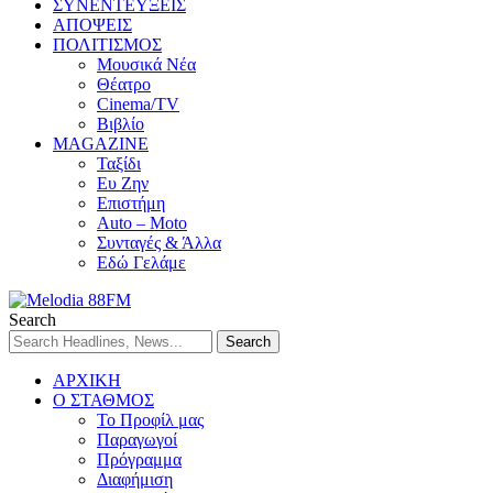
ΣΥΝΕΝΤΕΥΞΕΙΣ
ΑΠΟΨΕΙΣ
ΠΟΛΙΤΙΣΜΟΣ
Μουσικά Νέα
Θέατρο
Cinema/TV
Βιβλίο
MAGAZINE
Ταξίδι
Ευ Ζην
Επιστήμη
Auto – Moto
Συνταγές & Άλλα
Εδώ Γελάμε
Search
ΑΡΧΙΚΗ
Ο ΣΤΑΘΜΟΣ
Το Προφίλ μας
Παραγωγοί
Πρόγραμμα
Διαφήμιση