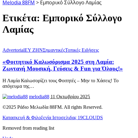
Melodia 88FM
>
Εμπορικό Σύλλογο Λαμίας
Ετικέτα:
Εμπορικό Σύλλογο
Λαμίας
Advertorial
ΕΥ ΖΗΝ
Σημαντικές
Τοπικές Ειδήσεις
«Φοιτητικό Καλωσόρισμα 2025 στη Λαμία:
Ζωντανή Μουσική, Γεύσεις & Fun για Όλους!»
Η Λαμία Καλωσορίζει τους Φοιτητές – Μην το Χάσεις! Το
απόγευμα της
…
melodia88
11 Οκτωβρίου 2025
©2025 Ράδιο Μελωδία 88FM. All rights Reserved.
Κατασκευή & Φιλοξενία Ιστοσελιδας 19CLOUDS
Removed from reading list