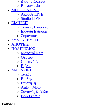
Διαφημιζόμενοι
Επικοινωνία
MELODIA LIVE
Άκουσε LIVE
Studio LIVE
ΕΙΔΗΣΕΙΣ
Τοπικές Ειδήσεις
Ελλάδα Ειδήσεις
Σημαντικές
ΣΥΝΕΝΤΕΥΞΕΙΣ
ΑΠΟΨΕΙΣ
ΠΟΛΙΤΙΣΜΟΣ
Μουσικά Νέα
Θέατρο
Cinema/TV
Βιβλίο
MAGAZINE
Ταξίδι
Ευ Ζην
Επιστήμη
Auto – Moto
Συνταγές & Άλλα
Εδώ Γελάμε
Follow US