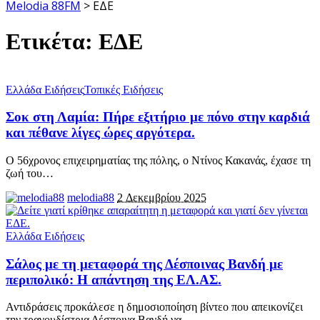
Melodia 88FM
>
ΕΔΕ
Ετικέτα:
ΕΔΕ
Ελλάδα Ειδήσεις
Τοπικές Ειδήσεις
Σοκ στη Λαμία: Πήρε εξιτήριο με πόνο στην καρδιά
και πέθανε λίγες ώρες αργότερα.
Ο 56χρονος επιχειρηματίας της πόλης, ο Ντίνος Κακανάς, έχασε τη
ζωή του
…
melodia88
2 Δεκεμβρίου 2025
Ελλάδα Ειδήσεις
Σάλος με τη μεταφορά της Δέσποινας Βανδή με
περιπολικό: Η απάντηση της ΕΛ.ΑΣ.
Αντιδράσεις προκάλεσε η δημοσιοποίηση βίντεο που απεικονίζει
την τραγουδίστρια Δέσποινα Βανδή να
…