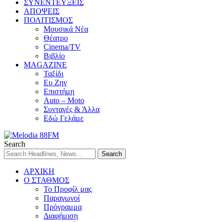
ΣΥΝΕΝΤΕΥΞΕΙΣ
ΑΠΟΨΕΙΣ
ΠΟΛΙΤΙΣΜΟΣ
Μουσικά Νέα
Θέατρο
Cinema/TV
Βιβλίο
MAGAZINE
Ταξίδι
Ευ Ζην
Επιστήμη
Auto – Moto
Συνταγές & Άλλα
Εδώ Γελάμε
Search
ΑΡΧΙΚΗ
Ο ΣΤΑΘΜΟΣ
Το Προφίλ μας
Παραγωγοί
Πρόγραμμα
Διαφήμιση