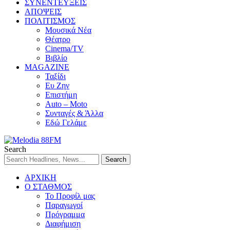
ΣΥΝΕΝΤΕΥΞΕΙΣ
ΑΠΟΨΕΙΣ
ΠΟΛΙΤΙΣΜΟΣ
Μουσικά Νέα
Θέατρο
Cinema/TV
Βιβλίο
MAGAZINE
Ταξίδι
Ευ Ζην
Επιστήμη
Auto – Moto
Συνταγές & Άλλα
Εδώ Γελάμε
Search
ΑΡΧΙΚΗ
Ο ΣΤΑΘΜΟΣ
Το Προφίλ μας
Παραγωγοί
Πρόγραμμα
Διαφήμιση