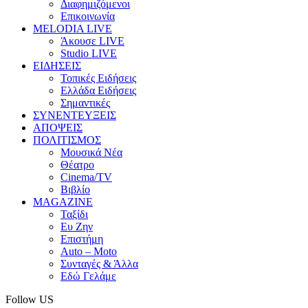
Διαφημιζόμενοι
Επικοινωνία
MELODIA LIVE
Άκουσε LIVE
Studio LIVE
ΕΙΔΗΣΕΙΣ
Τοπικές Ειδήσεις
Ελλάδα Ειδήσεις
Σημαντικές
ΣΥΝΕΝΤΕΥΞΕΙΣ
ΑΠΟΨΕΙΣ
ΠΟΛΙΤΙΣΜΟΣ
Μουσικά Νέα
Θέατρο
Cinema/TV
Βιβλίο
MAGAZINE
Ταξίδι
Ευ Ζην
Επιστήμη
Auto – Moto
Συνταγές & Άλλα
Εδώ Γελάμε
Follow US