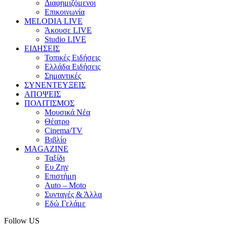
Διαφημιζόμενοι
Επικοινωνία
MELODIA LIVE
Άκουσε LIVE
Studio LIVE
ΕΙΔΗΣΕΙΣ
Τοπικές Ειδήσεις
Ελλάδα Ειδήσεις
Σημαντικές
ΣΥΝΕΝΤΕΥΞΕΙΣ
ΑΠΟΨΕΙΣ
ΠΟΛΙΤΙΣΜΟΣ
Μουσικά Νέα
Θέατρο
Cinema/TV
Βιβλίο
MAGAZINE
Ταξίδι
Ευ Ζην
Επιστήμη
Auto – Moto
Συνταγές & Άλλα
Εδώ Γελάμε
Follow US