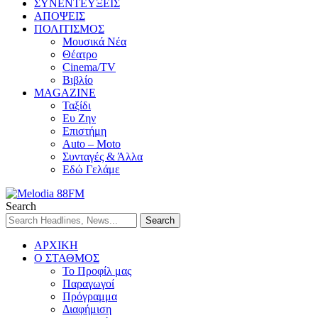
ΣΥΝΕΝΤΕΥΞΕΙΣ
ΑΠΟΨΕΙΣ
ΠΟΛΙΤΙΣΜΟΣ
Μουσικά Νέα
Θέατρο
Cinema/TV
Βιβλίο
MAGAZINE
Ταξίδι
Ευ Ζην
Επιστήμη
Auto – Moto
Συνταγές & Άλλα
Εδώ Γελάμε
Search
ΑΡΧΙΚΗ
Ο ΣΤΑΘΜΟΣ
Το Προφίλ μας
Παραγωγοί
Πρόγραμμα
Διαφήμιση