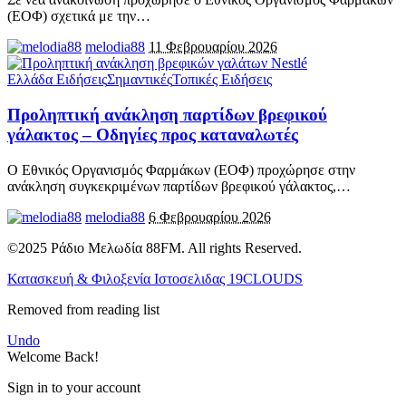
(ΕΟΦ) σχετικά με την
…
melodia88
11 Φεβρουαρίου 2026
Ελλάδα Ειδήσεις
Σημαντικές
Τοπικές Ειδήσεις
Προληπτική ανάκληση παρτίδων βρεφικού
γάλακτος – Οδηγίες προς καταναλωτές
Ο Εθνικός Οργανισμός Φαρμάκων (ΕΟΦ) προχώρησε στην
ανάκληση συγκεκριμένων παρτίδων βρεφικού γάλακτος,
…
melodia88
6 Φεβρουαρίου 2026
©2025 Ράδιο Μελωδία 88FM. All rights Reserved.
Κατασκευή & Φιλοξενία Ιστοσελιδας 19CLOUDS
Removed from reading list
Undo
Welcome Back!
Sign in to your account