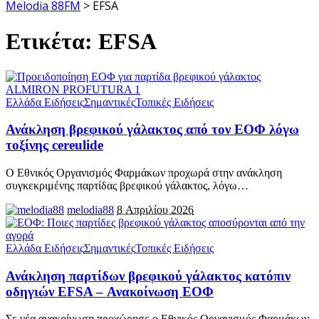
Melodia 88FM
>
EFSA
Ετικέτα:
EFSA
Ελλάδα Ειδήσεις
Σημαντικές
Τοπικές Ειδήσεις
Ανάκληση βρεφικού γάλακτος από τον ΕΟΦ λόγω
τοξίνης cereulide
Ο Εθνικός Οργανισμός Φαρμάκων προχωρά στην ανάκληση
συγκεκριμένης παρτίδας βρεφικού γάλακτος, λόγω
…
melodia88
8 Απριλίου 2026
Ελλάδα Ειδήσεις
Σημαντικές
Τοπικές Ειδήσεις
Ανάκληση παρτίδων βρεφικού γάλακτος κατόπιν
οδηγιών EFSA – Ανακοίνωση ΕΟΦ
Σε νέα ανακοίνωση προχώρησε ο Εθνικός Οργανισμός Φαρμάκων